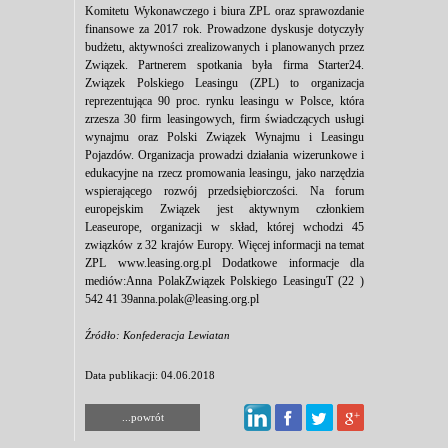
Komitetu Wykonawczego i biura ZPL oraz sprawozdanie
finansowe za 2017 rok. Prowadzone dyskusje dotyczyły
budżetu, aktywności zrealizowanych i planowanych przez
Związek. Partnerem spotkania była firma Starter24.
Związek Polskiego Leasingu (ZPL) to organizacja
reprezentująca 90 proc. rynku leasingu w Polsce, która
zrzesza 30 firm leasingowych, firm świadczących usługi
wynajmu oraz Polski Związek Wynajmu i Leasingu
Pojazdów. Organizacja prowadzi działania wizerunkowe i
edukacyjne na rzecz promowania leasingu, jako narzędzia
wspierającego rozwój przedsiębiorczości. Na forum
europejskim Związek jest aktywnym członkiem
Leaseurope, organizacji w skład, której wchodzi 45
związków z 32 krajów Europy. Więcej informacji na temat
ZPL www.leasing.org.pl Dodatkowe informacje dla
mediów:Anna PolakZwiązek Polskiego LeasinguT (22 )
542 41 39anna.polak@leasing.org.pl
Źródło: Konfederacja Lewiatan
Data publikacji: 04.06.2018
...powrót