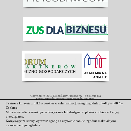
Copyright © 2013 Dolnośląscy Pracodawcy - Szkolenia dla
Przedsiębiorców, pozyskiwanie środków unijnych.
Projekt współfinansowany przez Unię Europejską w ramach Europejskiego
Ta strona korzysta z plików cookies w celu realizacji usług i zgodnie z
Polityką Plików
Funduszu Społecznego.
Cookies
.
Darmowe domeny i hosting
|
Strony internetowe Świdnica
Możesz określić warunki przechowywania lub dostępu do plików cookies w Twojej
przeglądarce.
Korzystając ze strony wyrażasz zgodę na używanie cookie, zgodnie z aktualnymi
ustawieniami przeglądarki.