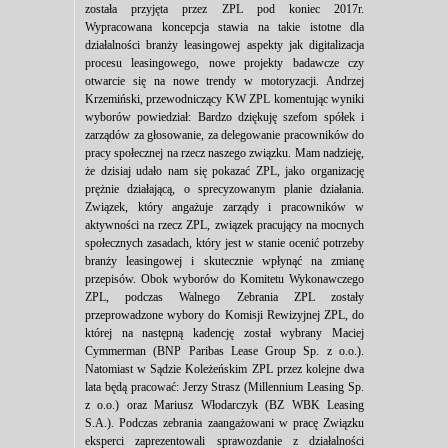
została przyjęta przez ZPL pod koniec 2017r.
Wypracowana koncepcja stawia na takie istotne dla
działalności branży leasingowej aspekty jak digitalizacja
procesu leasingowego, nowe projekty badawcze czy
otwarcie się na nowe trendy w motoryzacji. Andrzej
Krzemiński, przewodniczący KW ZPL komentując wyniki
wyborów powiedział: Bardzo dziękuję szefom spółek i
zarządów za głosowanie, za delegowanie pracowników do
pracy społecznej na rzecz naszego związku. Mam nadzieję,
że dzisiaj udało nam się pokazać ZPL, jako organizację
prężnie działającą, o sprecyzowanym planie działania.
Związek, który angażuje zarządy i pracowników w
aktywności na rzecz ZPL, związek pracujący na mocnych
społecznych zasadach, który jest w stanie ocenić potrzeby
branży leasingowej i skutecznie wpłynąć na zmianę
przepisów. Obok wyborów do Komitetu Wykonawczego
ZPL, podczas Walnego Zebrania ZPL zostały
przeprowadzone wybory do Komisji Rewizyjnej ZPL, do
której na następną kadencję został wybrany Maciej
Cymmerman (BNP Paribas Lease Group Sp. z o.o.).
Natomiast w Sądzie Koleżeńskim ZPL przez kolejne dwa
lata będą pracować: Jerzy Strasz (Millennium Leasing Sp.
z o.o.) oraz Mariusz Włodarczyk (BZ WBK Leasing
S.A.). Podczas zebrania zaangażowani w pracę Związku
eksperci zaprezentowali sprawozdanie z działalności