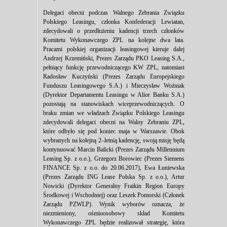
Delegaci obecni podczas Walnego Zebrania Związku
Polskiego Leasingu, członka Konfederacji Lewiatan,
zdecydowali o przedłużeniu kadencji trzech członków
Komitetu Wykonawczego ZPL na kolejne dwa lata.
Pracami polskiej organizacji leasingowej kieruje dalej
Andrzej Krzemiński, Prezes Zarządu PKO Leasing S.A.,
pełniący funkcję przewodniczącego KW ZPL, natomiast
Radosław Kuczyński (Prezes Zarządu Europejskiego
Funduszu Leasingowego S.A.) i Mieczysław Woźniak
(Dyrektor Departamentu Leasingu w Alior Banku S.A.)
pozostają na stanowiskach wiceprzewodniczących. O
braku zmian we władzach Związku Polskiego Leasingu
zdecydowali delegaci obecni na Walny Zebraniu ZPL,
które odbyło się pod koniec maja w Warszawie. Obok
wybranych na kolejną 2–letnią kadencję, swoją misję będą
kontynuować Marcin Balicki (Prezes Zarządu Millennium
Leasing Sp. z o.o.), Grzegorz Borowiec (Prezes Siemens
FINANCE Sp. z o.o. do 20.06.2017), Ewa Łuniewska
(Prezes Zarządu ING Lease Polska Sp. z o.o.), Artur
Nowicki (Dyrektor Generalny Fraikin Region Europy
Środkowej i Wschodniej) oraz Leszek Pomorski (Członek
Zarządu PZWLP). Wynik wyborów oznacza, że
niezmieniony, ośmioosobowy skład Komitetu
Wykonawczego ZPL będzie realizował strategię, która