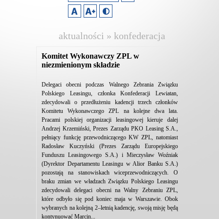
aktualności » konfederacja
lewiatan
Komitet Wykonawczy ZPL w
niezmienionym składzie
Delegaci obecni podczas Walnego Zebrania Związku
Polskiego Leasingu, członka Konfederacji Lewiatan,
zdecydowali o przedłużeniu kadencji trzech członków
Komitetu Wykonawczego ZPL na kolejne dwa lata.
Pracami polskiej organizacji leasingowej kieruje dalej
Andrzej Krzemiński, Prezes Zarządu PKO Leasing S.A.,
pełniący funkcję przewodniczącego KW ZPL, natomiast
Radosław Kuczyński (Prezes Zarządu Europejskiego
Funduszu Leasingowego S.A.) i Mieczysław Woźniak
(Dyrektor Departamentu Leasingu w Alior Banku S.A.)
pozostają na stanowiskach wiceprzewodniczących. O
braku zmian we władzach Związku Polskiego Leasingu
zdecydowali delegaci obecni na Walny Zebraniu ZPL,
które odbyło się pod koniec maja w Warszawie. Obok
wybranych na kolejną 2–letnią kadencję, swoją misję będą
kontynuować Marcin...