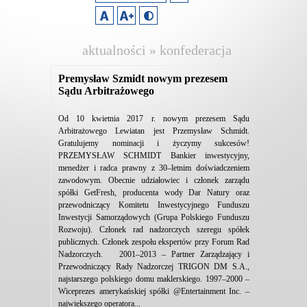
aktualności » konfederacja
lewiatan
Premysław Szmidt nowym prezesem
Sądu Arbitrażowego
Od 10 kwietnia 2017 r. nowym prezesem Sądu
Arbitrażowego Lewiatan jest Przemysław Schmidt.
Gratulujemy nominacji i życzymy sukcesów!
PRZEMYSŁAW SCHMIDT Bankier inwestycyjny,
menedżer i radca prawny z 30–letnim doświadczeniem
zawodowym. Obecnie udziałowiec i członek zarządu
spółki GetFresh, producenta wody Dar Natury oraz
przewodniczący Komitetu Inwestycyjnego Funduszu
Inwestycji Samorządowych (Grupa Polskiego Funduszu
Rozwoju). Członek rad nadzorczych szeregu spółek
publicznych. Członek zespołu ekspertów przy Forum Rad
Nadzorczych. 2001–2013 – Partner Zarządzający i
Przewodniczący Rady Nadzorczej TRIGON DM S.A.,
najstarszego polskiego domu maklerskiego. 1997–2000 –
Wiceprezes amerykańskiej spółki @Entertainment Inc. –
największego operatora...