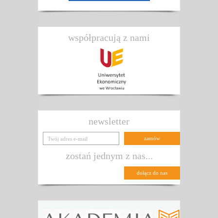
współpracują z nami
newsletter
zostań jednym z nas...