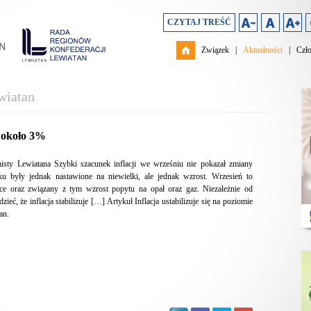
CZYTAJ TREŚĆ
Związek
|
Aktualności
|
Czł
wiatan
e około 3%
sty Lewiatana Szybki szacunek inflacji we wrześniu nie pokazał zmiany
u były jednak nastawione na niewielki, ale jednak wzrost. Wrzesień to
e oraz związany z tym wzrost popytu na opał oraz gaz. Niezależnie od
 że inflacja stabilizuje […] Artykuł Inflacja ustabilizuje się na poziomie
an.