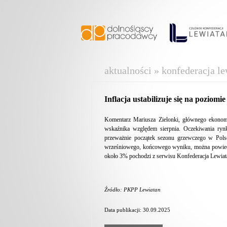
aktualności » konfederacja le
Inflacja ustabilizuje się na poziomi
Komentarz Mariusza Zielonki, głównego ekonomi
wskaźnika względem sierpnia. Oczekiwania rynk
przeważnie początek sezonu grzewczego w Polsc
wrześniowego, końcowego wyniku, można powiedzieć,
około 3% pochodzi z serwisu Konfederacja Lewiat
Źródło: PKPP Lewiatan
Data publikacji: 30.09.2025