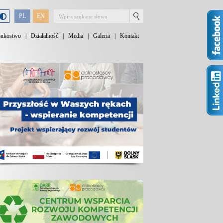
PL
EN
onkostwo
|
Działalność
|
Media
|
Galeria
|
Kontakt