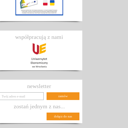
współpracują z nami
newsletter
zostań jednym z nas...