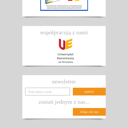
współpracują z nami
newsletter
zostań jednym z nas...