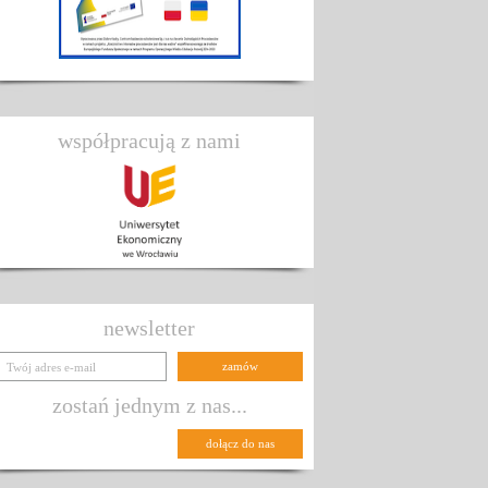
współpracują z nami
newsletter
zostań jednym z nas...