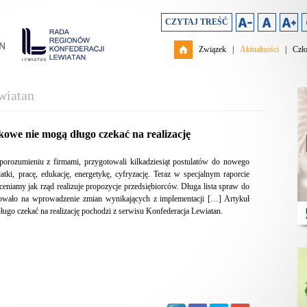
CZYTAJ TREŚĆ
Związek
|
Aktualności
|
Czł
wiatan
kowe nie mogą długo czekać na realizację
porozumieniu z firmami, przygotowali kilkadziesiąt postulatów do nowego
tki, pracę, edukację, energetykę, cyfryzację. Teraz w specjalnym raporcie
eniamy jak rząd realizuje propozycje przedsiębiorców. Długa lista spraw do
erowało na wprowadzenie zmian wynikających z implementacji […] Artykuł
ugo czekać na realizację pochodzi z serwisu Konfederacja Lewiatan.