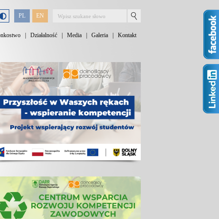
PL
EN
onkostwo
|
Działalność
|
Media
|
Galeria
|
Kontakt