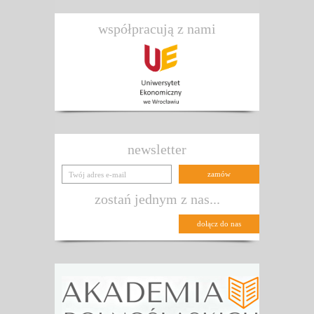
współpracują z nami
newsletter
zostań jednym z nas...