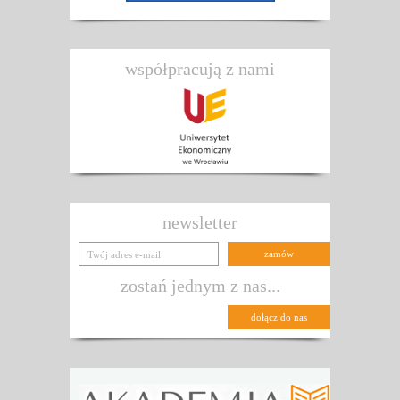
współpracują z nami
newsletter
zostań jednym z nas...