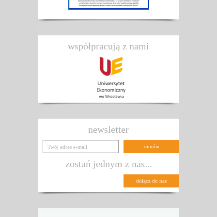
współpracują z nami
newsletter
zostań jednym z nas...