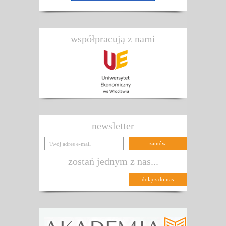
współpracują z nami
newsletter
zostań jednym z nas...