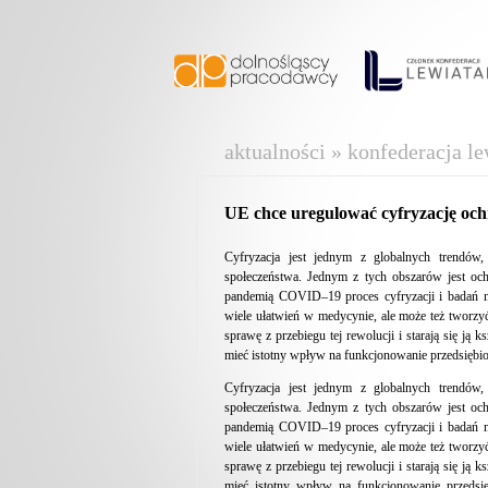
aktualności » konfederacja le
UE chce uregulować cyfryzację oc
Cyfryzacja jest jednym z globalnych trendów,
społeczeństwa. Jednym z tych obszarów jest och
pandemią COVID–19 proces cyfryzacji i badań 
wiele ułatwień w medycynie, ale może też tworzyć 
sprawę z przebiegu tej rewolucji i starają się j
mieć istotny wpływ na funkcjonowanie przedsiębior
Cyfryzacja jest jednym z globalnych trendów,
społeczeństwa. Jednym z tych obszarów jest och
pandemią COVID–19 proces cyfryzacji i badań 
wiele ułatwień w medycynie, ale może też tworzyć 
sprawę z przebiegu tej rewolucji i starają się j
mieć istotny wpływ na funkcjonowanie przedsię