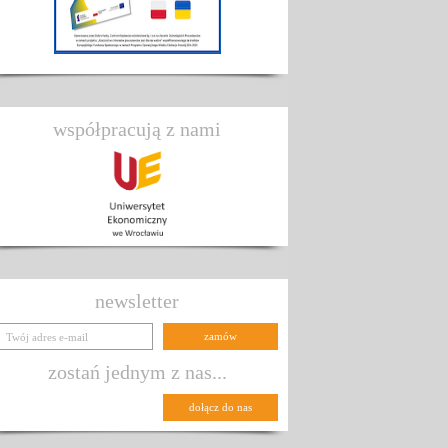
współpracują z nami
newsletter
zostań jednym z nas...