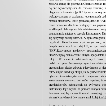
zdrowia szansą dla przemysłu Obecnie szeroko ro
Są one wykorzystywane do rozwoju sztucznej in
diagnostyce i ocenie zdjęć RTG przez sztuczną int
wykorzystywane w działaniach obejmujących bada
ramach biobanków, które gromadzą dane do wykor
coraz ciekawsze dla firm działających na pogra
wrażliwymi. Ich wyciek lub zablokowanie dostę
sytuacja miała miejsce w szpitalu klinicznym w Dü
się cyfryzacją służby zdrowia, w tym szczególni
dążyły do: Umożliwienia bezpiecznego dostęp o
danych medycznych w całej UE, w tym między 
(EHR).Rozwinięcie medycyny spersonalizowa
umożliwiającą naukowcom i innym specjalistom ł
całej UE.Wzmocnienie badań naukowych. Stworze
badań na rynku farmaceutycznym i wyrobów m
pracownikom służby zdrowia i decydentom w ident
celów unijne instytucje skupią się w pierwszej ko
cyberbezpieczeństwa,stworzeniu unijnego stan
zastosowaniu otwartych formatów wymiany infor
przedsiębiorców zajmujących się cyfryzacją oc
instrumenty legislacyjne, za pomocą których har
Lewiatan dalej będzie monitorował rozwój tego 
ekspert Konfederacji Lewiatan e–mail: kolejniczak