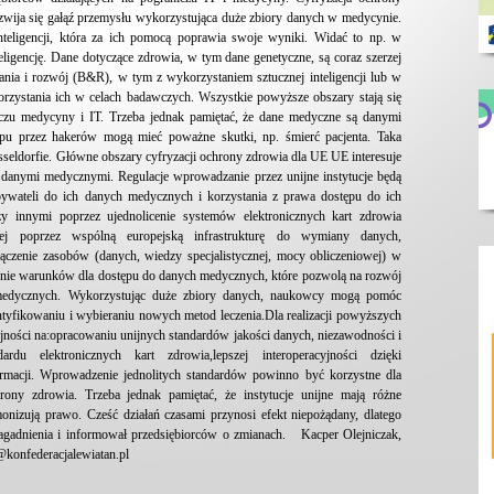
zwija się gałąź przemysłu wykorzystująca duże zbiory danych w medycynie.
teligencji, która za ich pomocą poprawia swoje wyniki. Widać to np. w
eligencję. Dane dotyczące zdrowia, w tym dane genetyczne, są coraz szerzej
nia i rozwój (B&R), w tym z wykorzystaniem sztucznej inteligencji lub w
zystania ich w celach badawczych. Wszystkie powyższe obszary stają się
niczu medycyny i IT. Trzeba jednak pamiętać, że dane medyczne są danymi
pu przez hakerów mogą mieć poważne skutki, np. śmierć pacjenta. Taka
sseldorfie. Główne obszary cyfryzacji ochrony zdrowia dla UE UE interesuje
e danymi medycznymi. Regulacje wprowadzanie przez unijne instytucje będą
bywateli do ich danych medycznych i korzystania z prawa dostępu do ich
innymi poprzez ujednolicenie systemów elektronicznych kart zdrowia
nej poprzez wspólną europejską infrastrukturę do wymiany danych,
ączenie zasobów (danych, wiedzy specjalistycznej, mocy obliczeniowej) w
nie warunków dla dostępu do danych medycznych, które pozwolą na rozwój
edycznych. Wykorzystując duże zbiory danych, naukowcy mogą pomóc
yfikowaniu i wybieraniu nowych metod leczenia.Dla realizacji powyższych
lejności na:opracowaniu unijnych standardów jakości danych, niezawodności i
dardu elektronicznych kart zdrowia,lepszej interoperacyjności dzięki
macji. Wprowadzenie jednolitych standardów powinno być korzystne dla
hrony zdrowia. Trzeba jednak pamiętać, że instytucje unijne mają różne
monizują prawo. Cześć działań czasami przynosi efekt niepożądany, dlatego
zagadnienia i informował przedsiębiorców o zmianach. Kacper Olejniczak,
@konfederacjalewiatan.pl