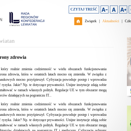
CZYTAJ TREŚĆ
Związek
|
Aktualności
|
Czł
wiatan
hrony zdrowia
 który realnie zmienia codzienność w wielu obszarach funkcjonowania
rona zdrowia, która w ostatnich latach mocno się zmieniła. W związku z
naukowych mocno przyśpieszył. Cyfryzacja powoduje postęp i wprowadza
ryzyka. Jakie? Np. te dotyczące prywatności. Unijne instytucje zdają sobie
ą kształtować w ramach własnych polityk. Regulacje UE w tym obszarze mogą
ców działających na pograniczu IT...
 który realnie zmienia codzienność w wielu obszarach funkcjonowania
rona zdrowia, która w ostatnich latach mocno się zmieniła. W związku z
naukowych mocno przyśpieszył. Cyfryzacja powoduje postęp i wprowadza
ryzyka. Jakie? Np. te dotyczące prywatności. Unijne instytucje zdają sobie
ą kształtować w ramach własnych polityk. Regulacje UE w tym obszarze mogą
biorców działających na pograniczu IT i medycyny. Cyfryzacja ochrony