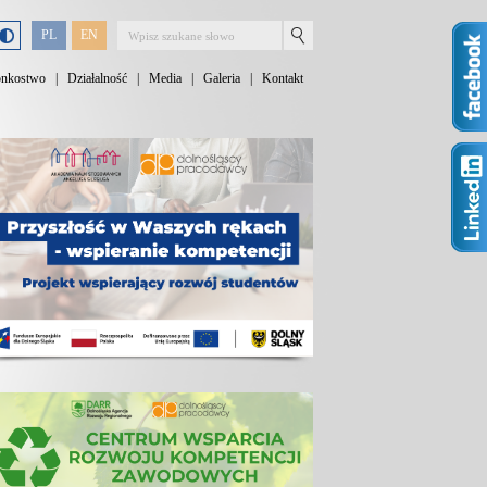
PL
EN
onkostwo
|
Działalność
|
Media
|
Galeria
|
Kontakt