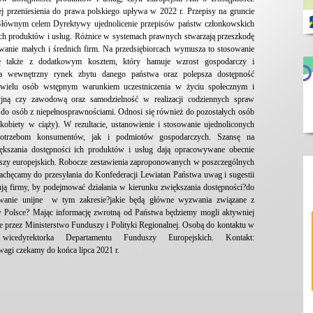
j przeniesienia do prawa polskiego upływa w 2022 r. Przepisy na gruncie
Głównym celem Dyrektywy ujednolicenie przepisów państw członkowskich
rych produktów i usług. Różnice w systemach prawnych stwarzają przeszkodę
anie małych i średnich firm. Na przedsiębiorcach wymusza to stosowanie
 także z dodatkowym kosztem, który hamuje wzrost gospodarczy i
ia wewnętrzny rynek zbytu danego państwa oraz polepsza dostępność
a wielu osób wstępnym warunkiem uczestniczenia w życiu społecznym i
jną czy zawodową oraz samodzielność w realizacji codziennych spraw
do osób z niepełnosprawnościami. Odnosi się również do pozostałych osób
 kobiety w ciąży). W rezultacie, ustanowienie i stosowanie ujednoliconych
trzebom konsumentów, jak i podmiotów gospodarczych. Szansę na
ększania dostępności ich produktów i usług dają opracowywane obecnie
szy europejskich. Robocze zestawienia zaproponowanych w poszczególnych
achęcamy do przesyłania do Konfederacji Lewiatan Państwa uwag i sugestii
bują firmy, by podejmować działania w kierunku zwiększania dostępności?do
owanie unijne w tym zakresie?jakie będą główne wyzwania związane z
 Polsce? Mając informację zwrotną od Państwa będziemy mogli aktywniej
 przez Ministerstwo Funduszy i Polityki Regionalnej. Osobą do kontaktu w
wicedyrektorka Departamentu Funduszy Europejskich. Kontakt:
agi czekamy do końca lipca 2021 r.