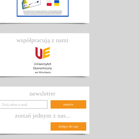
współpracują z nami
newsletter
zostań jednym z nas...