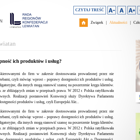
CZYTAJ TREŚĆ
Związek
|
Aktualności
|
Czł
wiatan
ność ich produktów i usług?
skierowanymi do firm w zakresie dostosowania prowadzonej przez nie
rzebami, czyli mówiąc wprost – poprawy dostępności ich produktów i usług.
bligatoryjne, dla innych mogą stanowić szansę na poszerzenie kręgu klientów.
 ze zbliżających zmian w przepisach prawa. W 2012 r. Polska ratyfikowała
nych. Realizacji postanowień Konwencji służy Dyrektywa Parlamentu
tępności produktów i usług, czyli Europejski Akt...
skierowanymi do firm w zakresie dostosowania prowadzonej przez nie
rzebami, czyli mówiąc wprost – poprawy dostępności ich produktów i usług.
bligatoryjne, dla innych mogą stanowić szansę na poszerzenie kręgu klientów.
 ze zbliżających zmian w przepisach prawa. W 2012 r. Polska ratyfikowała
nych. Realizacji postanowień Konwencji służy Dyrektywa Parlamentu
 dostępności produktów i usług, czyli Europejski Akt o Dostępności.