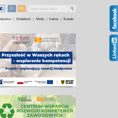
PL
EN
onkostwo
|
Działalność
|
Media
|
Galeria
|
Kontakt