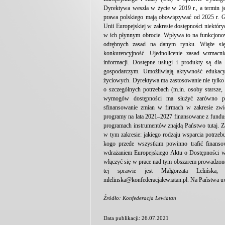
Dyrektywa weszła w życie w 2019 r., a termin je
prawa polskiego mają obowiązywać od 2025 r. 
Unii Europejskiej w zakresie dostępności niektó
w ich płynnym obrocie. Wpływa to na funkcjonow
odrębnych zasad na danym rynku. Wiąże się
konkurencyjność. Ujednolicenie zasad wzmacn
informacji. Dostępne usługi i produkty są dl
gospodarczym. Umożliwiają aktywność edukacy
życiowych. Dyrektywa ma zastosowanie nie tylko 
o szczególnych potrzebach (m.in. osoby starsze,
wymogów dostępności ma służyć zarówno po
sfinansowanie zmian w firmach w zakresie zwi
programy na lata 2021–2027 finansowane z fundu
programach instrumentów znajdą Państwo tutaj. Z
w tym zakresie: jakiego rodzaju wsparcia potrze
kogo przede wszystkim powinno trafić finans
wdrażaniem Europejskiego Aktu o Dostępności w
włączyć się w prace nad tym obszarem prowadzone
tej sprawie jest Małgorzata Lelińska, 
mlelinska@konfederacjalewiatan.pl. Na Państwa uw
Źródło: Konfederacja Lewiatan
Data publikacji: 26.07.2021