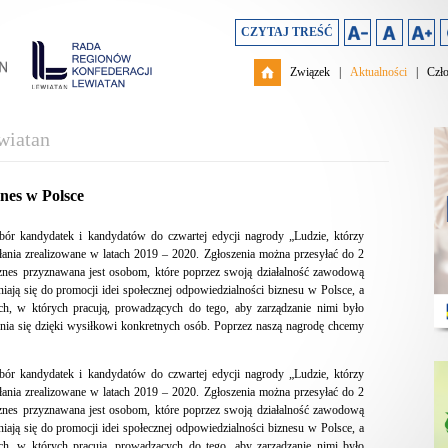
CZYTAJ TREŚĆ
Związek
|
Aktualności
|
Czł
wiatan
nes w Polsce
ór kandydatek i kandydatów do czwartej edycji nagrody „Ludzie, którzy
ałania zrealizowane w latach 2019 – 2020. Zgłoszenia można przesyłać do 2
biznes przyznawana jest osobom, które poprzez swoją działalność zawodową
ają się do promocji idei społecznej odpowiedzialności biznesu w Polsce, a
ch, w których pracują, prowadzących do tego, aby zarządzanie nimi było
nia się dzięki wysiłkowi konkretnych osób. Poprzez naszą nagrodę chcemy
ór kandydatek i kandydatów do czwartej edycji nagrody „Ludzie, którzy
ałania zrealizowane w latach 2019 – 2020. Zgłoszenia można przesyłać do 2
biznes przyznawana jest osobom, które poprzez swoją działalność zawodową
ają się do promocji idei społecznej odpowiedzialności biznesu w Polsce, a
ch, w których pracują, prowadzących do tego, aby zarządzanie nimi było