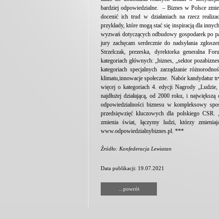
bardziej odpowiedzialne. – Biznes w Polsce zmie
docenić ich trud w działaniach na rzecz real
przykłady, które mogą stać się inspiracją dla inny
wyzwań dotyczących odbudowy gospodarek po pa
jury zachęcam serdecznie do nadsyłania zgłosz
Strzelczak, prezeska, dyrektorka generalna 
kategoriach głównych: „biznes, „sektor pozabiznes
kategoriach specjalnych zarządzanie różnorodn
klimatu,innowacje społeczne. Nabór kandydatur t
więcej o kategoriach 4. edycji Nagrody „Ludzi
najdłużej działającą, od 2000 roku, i największą
odpowiedzialności biznesu w kompleksowy sposó
przedsięwzięć kluczowych dla polskiego CSR. „
zmienia świat, łączymy ludzi, którzy zmieniaj
www.odpowiedzialnybiznes.pl. ***
Źródło: Konfederacja Lewiatan
Data publikacji: 19.07.2021
...powrót