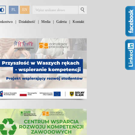
PL
EN
onkostwo
|
Działalność
|
Media
|
Galeria
|
Kontakt