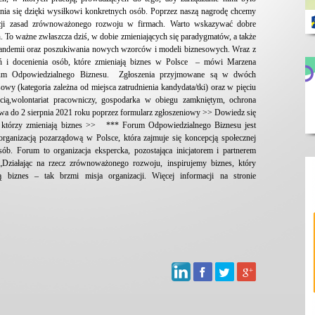
nia się dzięki wysiłkowi konkretnych osób. Poprzez naszą nagrodę chcemy
izacji zasad zrównoważonego rozwoju w firmach. Warto wskazywać dobre
ch. To ważne zwłaszcza dziś, w dobie zmieniających się paradygmatów, a także
ndemii oraz poszukiwania nowych wzorców i modeli biznesowych. Wraz z
eń i docenienia osób, które zmieniają biznes w Polsce – mówi Marzena
Forum Odpowiedzialnego Biznesu. Zgłoszenia przyjmowane są w dwóch
owy (kategoria zależna od miejsca zatrudnienia kandydata/tki) oraz w pięciu
ością,wolontariat pracowniczy, gospodarka w obiegu zamkniętym, ochrona
rwa do 2 sierpnia 2021 roku poprzez formularz zgłoszeniowy >> Dowiedz się
e, którzy zmieniają biznes >> *** Forum Odpowiedzialnego Biznesu jest
 organizacją pozarządową w Polsce, która zajmuje się koncepcją społecznej
b. Forum to organizacja ekspercka, pozostająca inicjatorem i partnerem
Działając na rzecz zrównoważonego rozwoju, inspirujemy biznes, który
ą biznes – tak brzmi misja organizacji. Więcej informacji na stronie