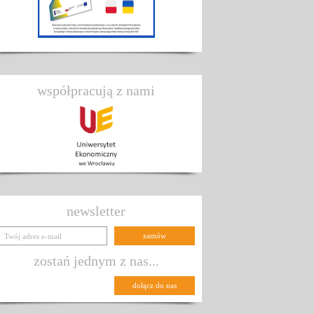
współpracują z nami
newsletter
zostań jednym z nas...