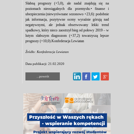
Słabną prognozy (+5,0), ale nadal znajdują się na
poziomach nieosiągalnych dla przemysłu.• finanse i
ubezpieczenia (niewyrównane sezonowo +23,6): podobnie
jak informacja, pozytywne oceny wyraźnie górują nad
negatywnymi, ale jednak obserwowany lekki trend
spadkowy, który nieco zaostrzył bieg od połowy 2019 – w
lutym słabszym diagnozom (+37,2) towarzyszą lepsze
prognozy (+10,0).Konfederacja Lewiatan
Źródło: Konfederacja Lewiatan
Data publikacji: 21.02.2020
...powrót