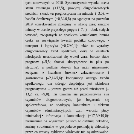
tych notowanych w 2016. Systematycznie wysoka ocena
stanu zastanego (+12,5), powyżej długookresowych
średnich, składowa prognostyczna na minusie (–3,5); w
handlu detalicznym (+0,3/–0,8) po tąpnięciu na początku
2019 konsekwentnie zbiegamy w stronę zera; znaczne
minusy w ocenie przyszłego popytu (–7,4) – obok stałych
wyzwań, związanych ze spadkiem koniunktury, branża
czeka na rozwiązanie kwestii podatku cukrowego. •
transport i logistyka (+0,7/+0,1): także tu wyraźny
długookresowy trend spadkowy, który w ostatnich
miesiącach ustabilizował się wokół zera; bardzo słabe
prognozy (–5,5; chociaż skorygowane in plus po
styczniu), u podłoża których leży m.in. niepewność
związana z kształtem brexitu.• zakwaterowanie i
gastronomia (–2,1/–5,6): kontynuacja ostrego trendu
spadkowego, dla którego decydująca jest składowa
prognostyczna – jeszcze gorsza niż przed miesiącem (–
13,2 vs. –9,0). Tu ujawnia się przeciwstawna siła
czynników długookresowych, jak bogacenie się
społeczeństwa, ze spadającą koniunkturą i efektem
czynników administracyjnych, czyli wzrostu płacy
minimalnej.• informacja i komunikacja (+17,5/+19,0):
niezmiennie na wyraźnych plusach w ostatniej dekadzie,
zmiany strukturalne w gospodarce premiują tę dziedzinę,
przez co zmiany cykliczne właściwie nie są odczuwalne.