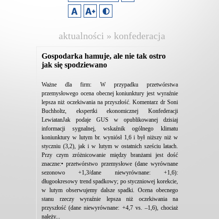
aktualności » konfederacja
lewiatan
Gospodarka hamuje, ale nie tak ostro
jak się spodziewano
Ważne dla firm: W przypadku przetwórstwa
przemysłowego ocena obecnej koniunktury jest wyraźnie
lepsza niż oczekiwania na przyszłość. Komentarz dr Soni
Buchholtz, ekspertki ekonomicznej Konfederacji
LewiatanJak podaje GUS w opublikowanej dzisiaj
informacji sygnalnej, wskaźnik ogólnego klimatu
koniunktury w lutym br. wyniósł 1,6 i był niższy niż w
styczniu (3,2), jak i w lutym w ostatnich sześciu latach.
Przy czym zróżnicowanie między branżami jest dość
znaczne:• przetwórstwo przemysłowe (dane wyrównane
sezonowo +1,3/dane niewyrównane: +1,6):
długookresowy trend spadkowy; po styczniowej korekcie,
w lutym obserwujemy dalsze spadki. Ocena obecnego
stanu rzeczy wyraźnie lepsza niż oczekiwania na
przyszłość (dane niewyrównane: +4,7 vs. –1,6), chociaż
należy...