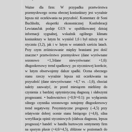
Ważne dla firm: W przypadku przetwórstwa
przemysłowego ocena obecnej koniunktury jest wyraźnie
lepsza niż oczekiwania na przyszłość. Komentarz dr Soni
Buchholtz, ekspertki ekonomicznej Konfederacji
LewiatanJak podaje GUS w opublikowanej dzisiaj
informacji sygnalnej, wskaźnik ogólnego klimatu
koniunktury w lutym br. wyniósł 1,6 i był niższy niż w
styczniu (3,2), jak i w lutym w ostatnich sześciu latach.
Przy czym zróżnicowanie między branżami jest dość
znaczne:• przetwórstwo przemysłowe (dane wyrównane
sezonowo +1,3/dane niewyrównane: +1,6):
długookresowy trend spadkowy; po styczniowej korekcie,
w lutym obserwujemy dalsze spadki. Ocena obecnego
stanu rzeczy wyraźnie lepsza niż oczekiwania na
przyszłość (dane niewyrównane: +4,7 vs. –1,6), chociaż
należy zauważyć, że przed miesiącem mieliśmy do
czynienia z bardziej optymistyczną diagnozą i słabszymi
prognozami. • budownictwo (+0,9/+0.1): po wyłączeniu
silnego czynnika sezonowego notujemy długookresowy
trend negatywny. Pesymistyczne prognozy (–4,5) przy
relatywnie dobrej ocenie stanu bieżącego (+4,6), silna
weryfikacja opinii styczniowych (słabsza diagnoza, lepsza
prognoza).• handel: w handlu hurtowym sentymenty firm
na sporym plusie (+4,6/+4,5), zbliżone w poziomach do