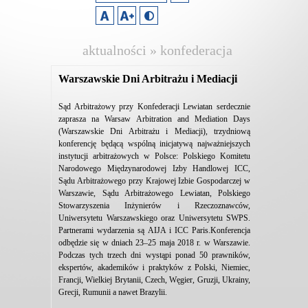
aktualności » konfederacja
lewiatan
Warszawskie Dni Arbitrażu i Mediacji
Sąd Arbitrażowy przy Konfederacji Lewiatan serdecznie
zaprasza na Warsaw Arbitration and Mediation Days
(Warszawskie Dni Arbitrażu i Mediacji), trzydniową
konferencję będącą wspólną inicjatywą najważniejszych
instytucji arbitrażowych w Polsce: Polskiego Komitetu
Narodowego Międzynarodowej Izby Handlowej ICC,
Sądu Arbitrażowego przy Krajowej Izbie Gospodarczej w
Warszawie, Sądu Arbitrażowego Lewiatan, Polskiego
Stowarzyszenia Inżynierów i Rzeczoznawców,
Uniwersytetu Warszawskiego oraz Uniwersytetu SWPS.
Partnerami wydarzenia są AIJA i ICC Paris.Konferencja
odbędzie się w dniach 23–25 maja 2018 r. w Warszawie.
Podczas tych trzech dni wystąpi ponad 50 prawników,
ekspertów, akademików i praktyków z Polski, Niemiec,
Francji, Wielkiej Brytanii, Czech, Węgier, Gruzji, Ukrainy,
Grecji, Rumunii a nawet Brazylii.