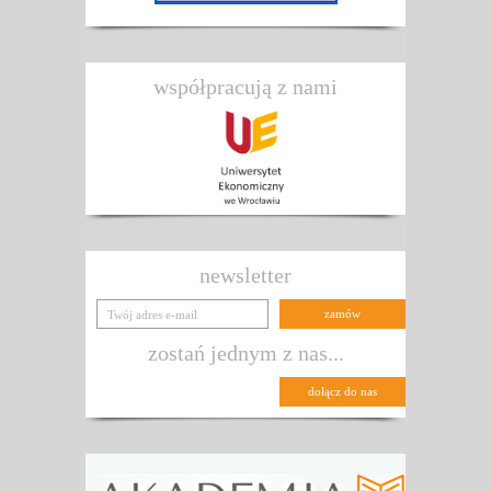
współpracują z nami
newsletter
zostań jednym z nas...