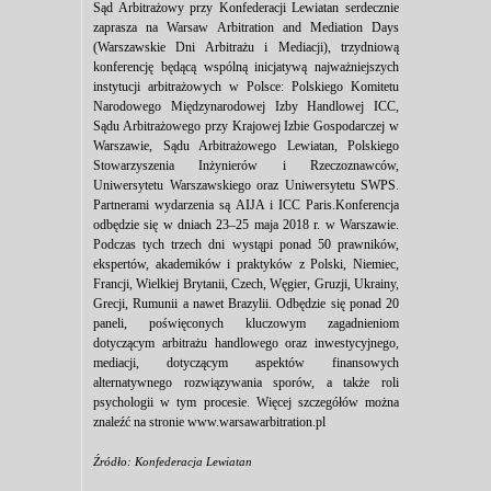
Sąd Arbitrażowy przy Konfederacji Lewiatan serdecznie
zaprasza na Warsaw Arbitration and Mediation Days
(Warszawskie Dni Arbitrażu i Mediacji), trzydniową
konferencję będącą wspólną inicjatywą najważniejszych
instytucji arbitrażowych w Polsce: Polskiego Komitetu
Narodowego Międzynarodowej Izby Handlowej ICC,
Sądu Arbitrażowego przy Krajowej Izbie Gospodarczej w
Warszawie, Sądu Arbitrażowego Lewiatan, Polskiego
Stowarzyszenia Inżynierów i Rzeczoznawców,
Uniwersytetu Warszawskiego oraz Uniwersytetu SWPS.
Partnerami wydarzenia są AIJA i ICC Paris.Konferencja
odbędzie się w dniach 23–25 maja 2018 r. w Warszawie.
Podczas tych trzech dni wystąpi ponad 50 prawników,
ekspertów, akademików i praktyków z Polski, Niemiec,
Francji, Wielkiej Brytanii, Czech, Węgier, Gruzji, Ukrainy,
Grecji, Rumunii a nawet Brazylii. Odbędzie się ponad 20
paneli, poświęconych kluczowym zagadnieniom
dotyczącym arbitrażu handlowego oraz inwestycyjnego,
mediacji, dotyczącym aspektów finansowych
alternatywnego rozwiązywania sporów, a także roli
psychologii w tym procesie. Więcej szczegółów można
znaleźć na stronie www.warsawarbitration.pl
Źródło: Konfederacja Lewiatan