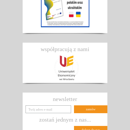
współpracują z nami
newsletter
zostań jednym z nas...