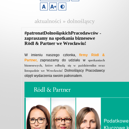
aktualności » dolnośląscy
pracodawcy
#patronatDolnośląskichPracodawców -
zapraszamy na spotkania biznesowe
Rödl & Partner we Wrocławiu!
W imieniu naszego członka,
firmy Rödl &
Partner,
zapraszamy do udziału w
spotkaniach
biznesowych, które odbędą się w październiku oraz
Dolnośląscy Pracodawcy
listopadzie we Wrocławiu!
objęli wydarzenia swoim patronatem.