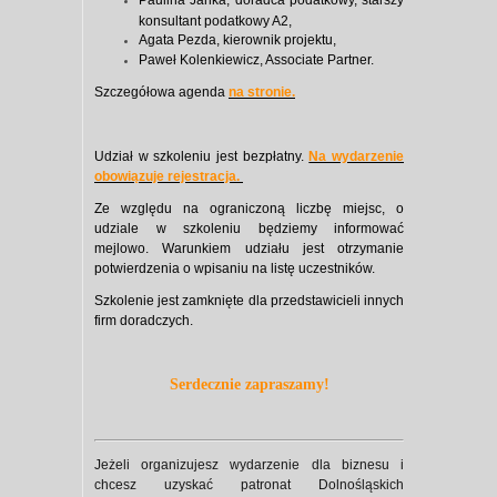
Paulina Janka, doradca podatkowy, starszy
konsultant podatkowy A2,
Agata Pezda, kierownik projektu,
​Paweł Kolenkiewicz, Associate Partner.
Szczegółowa agenda
na stronie.
​Udział w szkoleniu jest bezpłatny.
​​
Na wydarzenie
obowiązuje rejestracja.
​Ze względu na ograniczoną liczbę miejsc, o
udziale w szkoleniu będziemy informować
mejlowo. Warunkiem udziału jest otrzymanie
potwierdzenia o wpisaniu na listę uczestników.
Szkolenie jest zamknięte dla przedstawicieli innych
firm doradczych.​​​
Serdecznie zapraszamy!
Jeżeli organizujesz wydarzenie dla biznesu i
chcesz uzyskać patronat Dolnośląskich