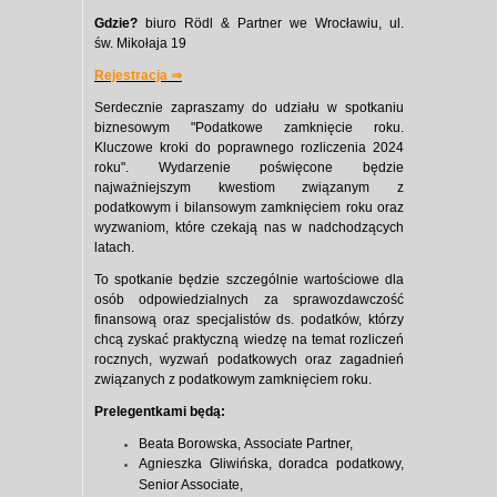
Gdzie?
biuro Rödl & Partner we Wrocławiu, ul.
św. Mikołaja 19
Rejestracja ⇒
Serdecznie zapraszamy do udziału w spotkaniu
biznesowym "Podatkowe zamknięcie roku.
Kluczowe kroki do poprawnego rozliczenia 2024
roku​". Wydarzenie poświęcone będzie
najważniejszym kwestiom związanym z
podatkowym i bilansowym zamknięciem roku oraz
wyzwaniom, które czekają nas w nadchodzących
latach.
​To spotkanie będzie szczególnie wartościowe dla
osób odpowiedzialnych za sprawozdawczość
finansową oraz specjalistów ds. podatków, którzy
chcą zyskać praktyczną wiedzę na temat rozliczeń
rocznych, wyzwań podatkowych oraz zagadnień
związanych z podatkowym zamknięciem roku. ​
Prelegentkami będą:
Beata Borowska​
, ​Associate Partner,
Agnieszka Gliwińska
, ​​doradca podatkowy,
Senior Associate,