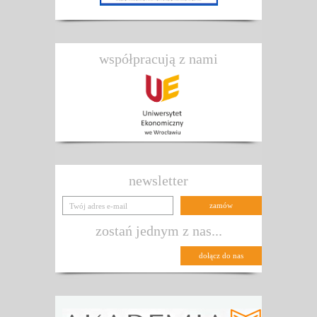
współpracują z nami
newsletter
zostań jednym z nas...