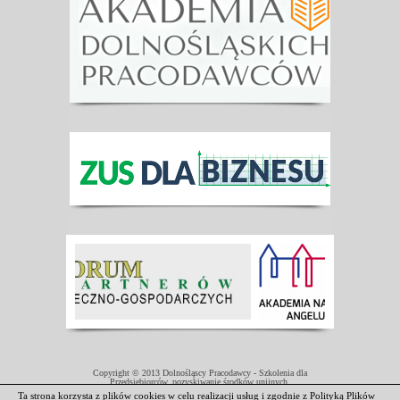
Copyright © 2013 Dolnośląscy Pracodawcy - Szkolenia dla
Przedsiębiorców, pozyskiwanie środków unijnych.
Projekt współfinansowany przez Unię Europejską w ramach Europejskiego
Ta strona korzysta z plików cookies w celu realizacji usług i zgodnie z
Polityką Plików
Funduszu Społecznego.