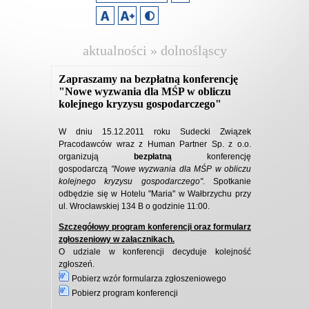
aktualności » dolnośląscy
pracodawcy
Zapraszamy na bezpłatną konferencję
"Nowe wyzwania dla MŚP w obliczu
kolejnego kryzysu gospodarczego"
W dniu 15.12.2011 roku Sudecki Związek
Pracodawców wraz z Human Partner Sp. z o.o.
organizują
bezpłatną
konferencję
gospodarczą
"Nowe wyzwania dla MŚP w obliczu
kolejnego kryzysu gospodarczego"
. Spotkanie
odbędzie się w Hotelu "Maria" w Wałbrzychu przy
ul. Wrocławskiej 134 B o godzinie 11:00.
Szczegółowy program konferencji oraz formularz
zgłoszeniowy w załącznikach.
O udziale w konferencji decyduje kolejność
zgłoszeń.
Pobierz wzór formularza zgłoszeniowego
Pobierz program konferencji