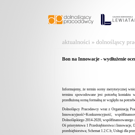
aktualności » dolnośląscy pr
Bon na Innowacje - wydłużenie oc
Informujemy, że termin oceny merytorycznej wn
terminu spowodowane jest potrzebą kontaktu 
przedłużoną oceną formalną ze względu na potrzeb
Dolnośląscy Pracodawcy wraz z Organizacją Pra
Innowacyjność=Konkurencyjność, współfinan
Dolnośląskiego 2014-2020, współfinansowanego z
Oś priorytetowa 1 Przedsiębiorstwa i Innowacje, D
przedsiębiorstwa; Schemat 1.2.C.b; Usługi dla prz