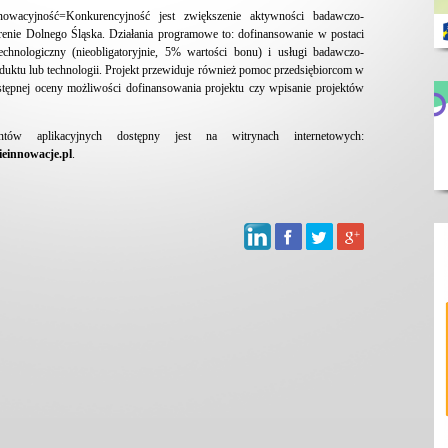
owacyjność=Konkurencyjność jest zwiększenie aktywności badawczo-
renie Dolnego Śląska. Działania programowe to: dofinansowanie w postaci
chnologiczny (nieobligatoryjnie, 5% wartości bonu) i usługi badawczo-
uktu lub technologii. Projekt przewiduje również pomoc przedsiębiorcom w
wstępnej oceny możliwości dofinansowania projektu czy wpisanie projektów
ów aplikacyjnych dostępny jest na witrynach internetowych:
einnowacje.pl
.