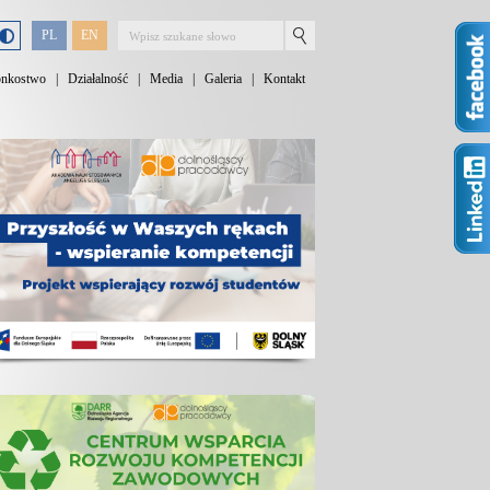
PL
EN
onkostwo
|
Działalność
|
Media
|
Galeria
|
Kontakt