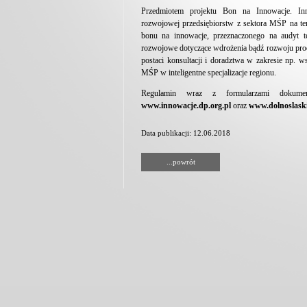
Przedmiotem projektu Bon na Innowacje. Inn
rozwojowej przedsiębiorstw z sektora MŚP na te
bonu na innowacje, przeznaczonego na audyt te
rozwojowe dotyczące wdrożenia bądź rozwoju prod
postaci konsultacji i doradztwa w zakresie np. 
MŚP w inteligentne specjalizacje regionu.
Regulamin wraz z formularzami dokument
www.innowacje.dp.org.pl
oraz
www.dolnoslaski
Data publikacji: 12.06.2018
...powrót