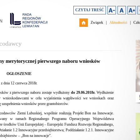
CZYTAJ TREŚĆ
Związek
|
Aktualności
|
Czł
acodawcy
eny merytorycznej pierwszego naboru wniosków
OGŁOSZENIE
z dnia 12 czerwca 2018r.
iosków z pierwszego naboru zostaje wydłużony
do 29.06.2018r.
Wydłużenie
w wnioskodawcami w celu wyjaśnienia wątpliwości we wnioskach oraz
ę uzupełnienia wniosków przez grantobiorców.
codawców Ziemi Lubuskiej, wspólnie realizują Projekt Bon na Innowacje.
sowany w ramach Regionalnego Programu Operacyjnego Województwa
e środków Unii Europejskiej – Europejski Fundusz Rozwoju Regionalnego,
ziałanie 1.2 Innowacyjne przedsiębiorstwa; Poddziałanie 1.2.1. Innowacyjne
edsiębiorstw – „Bon na innowacje”.