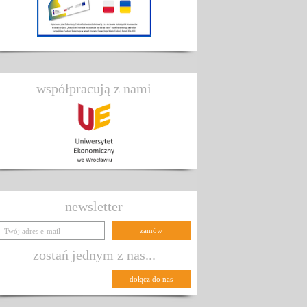
współpracują z nami
newsletter
zostań jednym z nas...