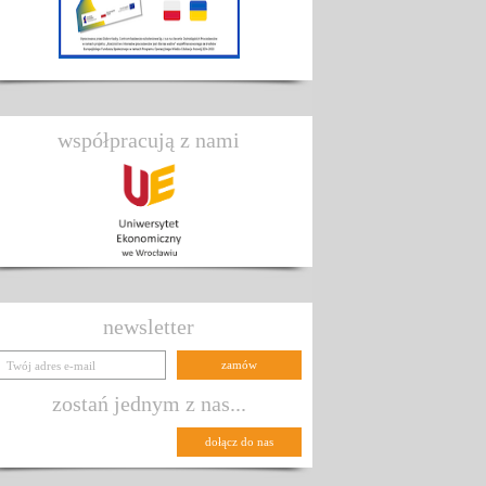
współpracują z nami
newsletter
zostań jednym z nas...