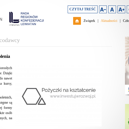
CZYTAJ TREŚĆ
Związek
|
Aktualności
|
Czł
acodawcy
lenia
dorosłych
e. Dzięki
 do nawet
a kursy,
etnich,
stępne są
ej formy
akże osób
tnych, na