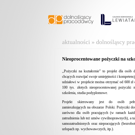
aktualności » dolnośląscy pr
Nieoprocentowane pożyczki na szko
,,Pożyczki na kształcenie” to projekt dla osób 
chcących rozwijać swoje umiejętności i kompetencj
udziałowi w projekcie można otrzymać od 600 zł
100 tys. złotych nieoprocentowanej pożyczki n
szkolenia, studia podyplomowe.
Projekt skierowany jest do osób pełnol
zamieszkujących na obszarze Polski. Pożyczki do
zarówno dla osób pracujących (w ramach każd
zatrudnienia lub też umów cywilnoprawnych), a t
samozatrudnionych oraz niepracujących (bezrobo
urlopach np. wychowawczych, itp.).