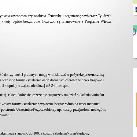
 sytuacja zawodowa czy osobista. Tematykę i organizację wybierasz Ty. Jeżeli
j kwoty będzie bezzwrotne. Pożyczki są finansowane z Programu Wiedza
ność do czynności prawnych mogą wnioskować o pożyczkę przeznaczoną
 oraz inne formy kształcenia osób dorosłych oferowane przez krajowe i
II stopnia), trwające nie dłużej niż 24 miesiące.
 tj. takich, które się jeszcze nie rozpoczęły na dzień składania wniosku.
oszty formy kształcenia wypłacane bezpośrednio na rzecz instytucji
 po stronie Uczestnika/Pożyczkobiorcy np. koszty przejazdów, noclegów,
sowaniu.
czka może stanowić do 100% kosztu szkolenia/kursu/studiów,