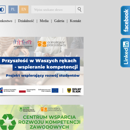
PL
EN
onkostwo
|
Działalność
|
Media
|
Galeria
|
Kontakt