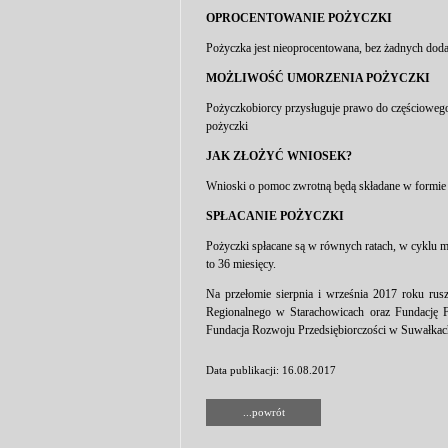
OPROCENTOWANIE POŻYCZKI
Pożyczka jest nieoprocentowana, bez żadnych doda
MOŻLIWOŚĆ UMORZENIA POŻYCZKI
Pożyczkobiorcy przysługuje prawo do częściowego
pożyczki
JAK ZŁOŻYĆ WNIOSEK?
Wnioski o pomoc zwrotną będą składane w formie e
SPŁACANIE POŻYCZKI
Pożyczki spłacane są w równych ratach, w cyklu mi
to 36 miesięcy.
Na przełomie sierpnia i września 2017 roku rusz
Regionalnego w Starachowicach oraz Fundację 
Fundacja Rozwoju Przedsiębiorczości
w Suwałkac
Data publikacji: 16.08.2017
...powrót