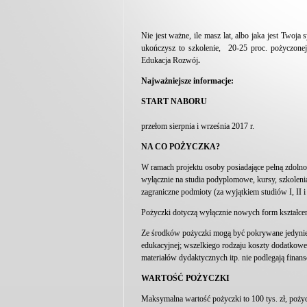
Nie jest ważne, ile masz lat, albo jaka jest Twoja
ukończysz to szkolenie, 20-25 proc. pożyczone
Edukacja Rozwój
.
Najważniejsze informacje:
START NABORU
przełom sierpnia i września 2017 r.
NA CO POŻYCZKA?
W ramach projektu osoby posiadające pełną zdol
wyłącznie na studia podyplomowe, kursy, szkolenia
zagraniczne podmioty (za wyjątkiem studiów I, II i I
Pożyczki dotyczą wyłącznie nowych form kształcenia
Ze środków pożyczki mogą być pokrywane jedynie k
edukacyjnej; wszelkiego rodzaju koszty dodatkowe
materiałów dydaktycznych itp. nie podlegają finan
WARTOŚĆ POŻYCZKI
Maksymalna wartość pożyczki to 100 tys. zł, poży