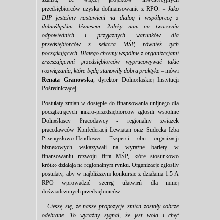
szansa, że więcej projektów inwestycyjnych
przedsiębiorców uzyska dofinansowanie z RPO. –
Jako
DIP jesteśmy nastawieni na dialog i współpracę z
dolnośląskim biznesem. Zależy nam na tworzeniu
odpowiednich i przyjaznych warunków dla
przedsiębiorców z sektora MŚP, również tych
początkujących. Dlatego chcemy wspólnie z organizacjami
zrzeszającymi przedsiębiorców wypracowywać takie
rozwiązania, które będą stanowiły dobrą praktykę –
mówi
Renata Granowska
, dyrektor Dolnośląskiej Instytucji
Pośredniczącej.
Postulaty zmian w dostępie do finansowania unijnego dla
początkujących mikro-przedsiębiorców zgłosili wspólnie
Dolnośląscy Pracodawcy - regionalny związek
pracodawców Konfederacji Lewiatan oraz Sudecka Izba
Przemysłowo-Handlowa. Eksperci obu organizacji
biznesowych wskazywali na wyraźne bariery w
finansowaniu rozwoju firm MŚP, które stosunkowo
krótko działają na regionalnym rynku. Organizacje zgłosiły
postulaty, aby w najbliższym konkursie z działania 1.5 A
RPO wprowadzić szereg ułatwień dla mniej
doświadczonych przedsiębiorców.
–
Cieszę się, że nasze propozycje zmian zostały dobrze
odebrane. To wyraźny sygnał, że jest wola i chęć