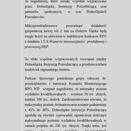
To uzgodnienia, które zostały wspólnie wypracowane
przez Dolnośląską Instytucję Pośredniczącą oraz
partnerów społecznych, w tym Dolnośląskich
Pracodawców.
Mikroprzedsiębiorstwa prowadzące działalność
gospodarczą krócej niż 2 lata na Dolnym Śląsku będą
mogły liczyć na ułatwienia w najbliższym konkursie RPO
z działania 1.5.A
Wsparcie innowacyjności produktowej i
procesowej MSP
.
To efekt wspólnie wypracowanych rozwiązań między
Dolnośląską Instytucją Pośredniczącą a przedstawicielami
środowisk regionalnego biznesu.
Podczas lipcowego posiedzenia grupy roboczej ds.
przedsiębiorstw i innowacji Komitetu Monitorującego
RPO WD wstępnie uzgodniono, że minimalny poziom
wydatków kwalifikowalnych - wyniesie 50 tys. złotych,
zamiast 100 tys. złotych. Zarekomendowano również, że
maksymalny poziom dofinansowania zostanie podniesiony
z 45% do 60%. Dolnośląska Instytucja Pośrednicząca
zgodziła się również wprowadzić ograniczenie dotyczące
maksymalnego poziomu wydatków kwalifikowalnych w
ramach projektu do 250 tys. złotych. Dzięki temu, jest