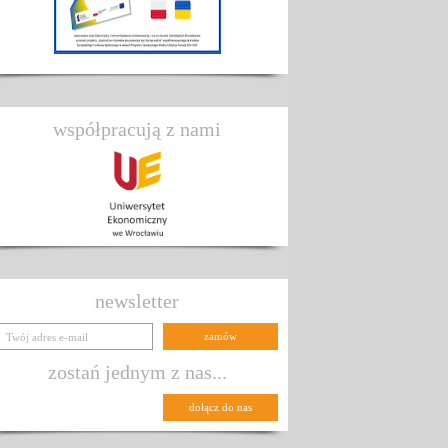
współpracują z nami
newsletter
zostań jednym z nas...