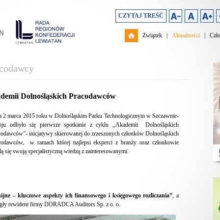
CZYTAJ TREŚĆ
Związek
|
Aktualności
|
Czł
acodawcy
kademii Dolnośląskich Pracodawców
a 2 marca 2015 roku w Dolnośląskim Parku Technologicznym w Szczawnie-
oju odbyło się pierwsze spotkanie z cyklu ,,Akademii Dolnośląskich
codawców”- inicjatywy skierowanej do zrzeszonych członków Dolnośląskich
codawców, w ramach której najlepsi eksperci z branży oraz członkowie
lą się swoją specjalistyczną wiedzą z zainteresowanymi.
ijne – kluczowe aspekty ich finansowego i księgowego rozliczania”
, a
biegły rewident firmy DORADCA Auditors Sp. z o. o.