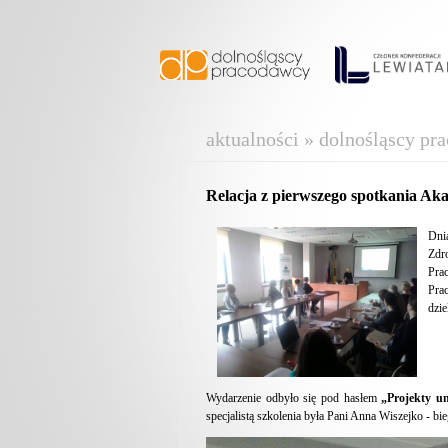
aktualności » dolnośląscy pr
Relacja z pierwszego spotkania A
Dni
Zdr
Pra
Pra
dzie
Wydarzenie odbyło się pod hasłem
„Projekty un
specjalistą szkolenia była Pani Anna Wiszejko - 