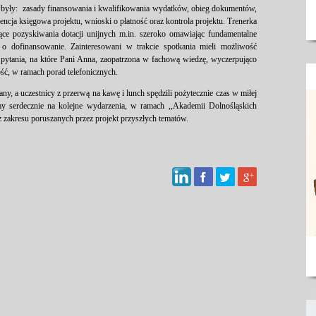
 były: zasady finansowania i kwalifikowania wydatków, obieg dokumentów,
cja księgowa projektu, wnioski o płatność oraz kontrola projektu. Trenerka
ące pozyskiwania dotacji unijnych m.in. szeroko omawiając fundamentalne
ię o dofinansowanie. Zainteresowani w trakcie spotkania mieli możliwość
c pytania, na które Pani Anna, zaopatrzona w fachową wiedzę, wyczerpująco
ść, w ramach porad telefonicznych.
any, a uczestnicy z przerwą na kawę i lunch spędzili pożytecznie czas w miłej
my serdecznie na kolejne wydarzenia, w ramach ,,Akademii Dolnośląskich
 zakresu poruszanych przez projekt przyszłych tematów.