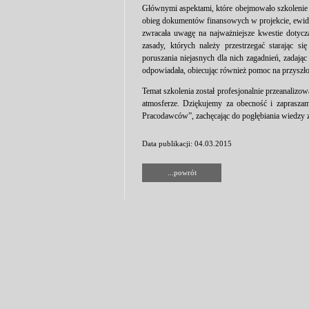
Głównymi aspektami, które obejmowało szkolenie
obieg dokumentów finansowych w projekcie, ewiden
zwracała uwagę na najważniejsze kwestie dotycz
zasady, których należy przestrzegać starając s
poruszania niejasnych dla nich zagadnień, zadają
odpowiadała, obiecując również pomoc na przyszło
Temat szkolenia został profesjonalnie przeanalizow
atmosferze. Dziękujemy za obecność i zaprasza
Pracodawców”, zachęcając do pogłębiania wiedzy z
Data publikacji: 04.03.2015
...powrót