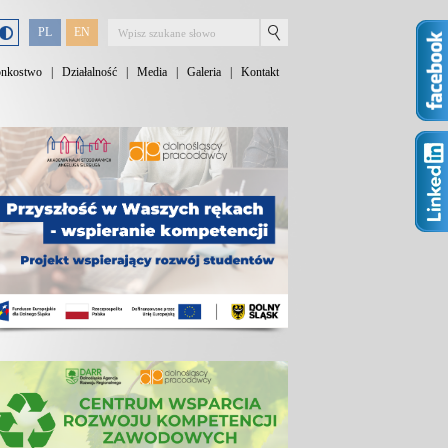
PL
EN
onkostwo
|
Działalność
|
Media
|
Galeria
|
Kontakt