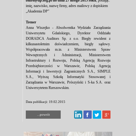
biuro@dp.org.pl do dnia 27 lutego 2015 roku
, podając:
imię, nazwisko, nazwę firmy, adres mailowy z dopiskiem
„Akademia DP”
Trener
Anna Wiszejko - Absolwentka Wydziału Zarządzania
Uniwersytetu Gdańskiego, Dyrektor Oddziału
DORADCA Auditors Sp. z o.o. Biegły rewident z
kilkunastoletnim doświadczeniem, biegły sądowy.
Współpracowała m.in. z Ministerstwem Spraw
Wewnętrznych i Administracji, Ministerstwem
Infrastruktury i Rozwoju, Polską Agencją Rozwoju
Przedsiębiorczości w Warszawie, Polską Agencją
Informacji i Inwestycji Zagranicznych S.A., SIMPLE
S.A., Wyższą Szkołą Informatyki Stosowanej i
Zarządzania w Warszawie, Prószyński i S-ka S.A. oraz
Uniwersytetem Rzeszowskim.
Data publikacji: 19.02.2015
...powrót