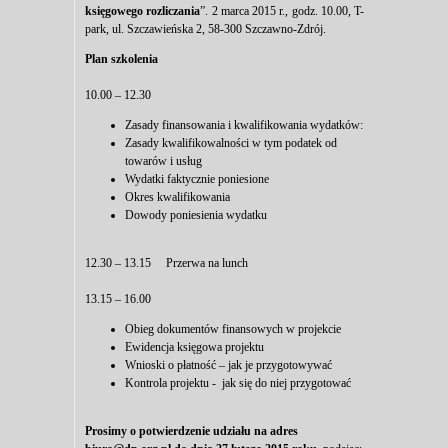
księgowego rozliczania
”. 2 marca 2015 r., godz. 10.00, T-
park, ul. Szczawieńska 2, 58-300 Szczawno-Zdrój.
Plan szkolenia
10.00 – 12.30
Zasady finansowania i kwalifikowania wydatków:
Zasady kwalifikowalności w tym podatek od
towarów i usług
Wydatki faktycznie poniesione
Okres kwalifikowania
Dowody poniesienia wydatku
12.30 – 13.15
Przerwa na lunch
13.15 – 16.00
Obieg dokumentów finansowych w projekcie
Ewidencja księgowa projektu
Wnioski o płatność – jak je przygotowywać
Kontrola projektu - jak się do niej przygotować
Prosimy o potwierdzenie udziału na adres