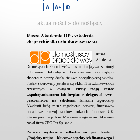
aktualności » dolnośląscy
pracodawcy
Rusza Akademia DP - szkolenia
eksperckie dla członków związku
Rusza
Akademia
Dolnośląskich Pracodawców. Jest to inicjatywa, w której
członkowie Dolnośląskich Pracodawców oraz najlepsi
eksperci z branży dzielą się swą specjalistyczną wiedzą.
Projekt skierowany jest do wszystkich firm członkowskich
zrzeszonych w Związku.
Firmy mogą zostać
współorganizatorem lub bezpłatnie delegować swych
pracowników na szkolenia.
Tematami tegorocznej
Akademii będą m.in.: zagadnienia prawne, finansowo-
podatkowe, rozwój zasobów ludzkich, fundusze UE,
internacjonalizacja firm. Mecenasem tegorocznej Akademii
został firma CPC Tax Sp. z o.o.
Pierwsze wydarzenie odbędzie się pod hasłem:
„Projekty unijne – kluczowe aspekty ich finansowego i