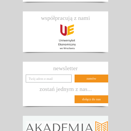
współpracują z nami
newsletter
zostań jednym z nas...