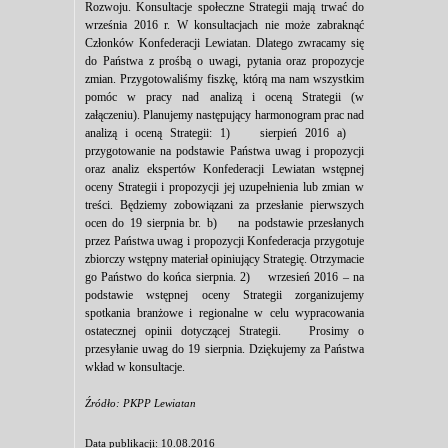
Rozwoju. Konsultacje społeczne Strategii mają trwać do
września 2016 r. W konsultacjach nie może zabraknąć
Członków Konfederacji Lewiatan. Dlatego zwracamy się
do Państwa z prośbą o uwagi, pytania oraz propozycje
zmian. Przygotowaliśmy fiszkę, którą ma nam wszystkim
pomóc w pracy nad analizą i oceną Strategii (w
załączeniu). Planujemy następujący harmonogram prac nad
analizą i oceną Strategii: 1) sierpień 2016 a)
przygotowanie na podstawie Państwa uwag i propozycji
oraz analiz ekspertów Konfederacji Lewiatan wstępnej
oceny Strategii i propozycji jej uzupełnienia lub zmian w
treści. Będziemy zobowiązani za przesłanie pierwszych
ocen do 19 sierpnia br. b) na podstawie przesłanych
przez Państwa uwag i propozycji Konfederacja przygotuje
zbiorczy wstępny materiał opiniujący Strategię. Otrzymacie
go Państwo do końca sierpnia. 2) wrzesień 2016 – na
podstawie wstępnej oceny Strategii zorganizujemy
spotkania branżowe i regionalne w celu wypracowania
ostatecznej opinii dotyczącej Strategii. Prosimy o
przesyłanie uwag do 19 sierpnia. Dziękujemy za Państwa
wkład w konsultacje.
Źródło: PKPP Lewiatan
Data publikacji: 10.08.2016