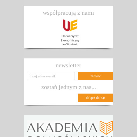
współpracują z nami
newsletter
zostań jednym z nas...