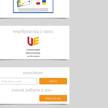
współpracują z nami
newsletter
zostań jednym z nas...