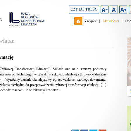
CZYTAJ TREŚĆ
Związek
|
Aktualności
|
Czł
wiatan
ormację
i Cyfrowej Transformacji Edukacji”. Zakłada ona m.in. zmiany podstawy
anie nowych technologii, w tym AI w szkole, dydaktykę cyfrową (kształcenie
o. – Wyrażamy uznanie dla inicjatywy opracowania tak istotnego dokumentu,
ziałania niezbędne do przeprowadzenia cyfrowej transformacji edukacji. […]
pochodzi z serwisu Konfederacja Lewiatan.