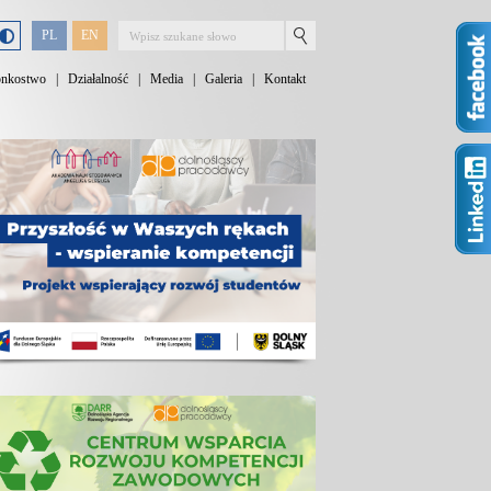
PL
EN
onkostwo
|
Działalność
|
Media
|
Galeria
|
Kontakt