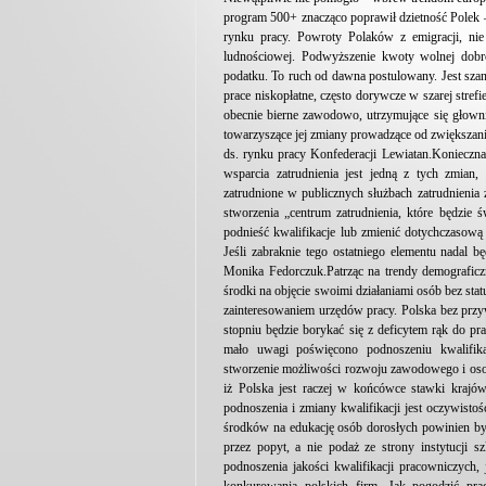
program 500+ znacząco poprawił dzietność Polek –
rynku pracy. Powroty Polaków z emigracji, nie 
ludnościowej. Podwyższenie kwoty wolnej dobr
podatku. To ruch od dawna postulowany. Jest szan
prace niskopłatne, często dorywcze w szarej stre
obecnie bierne zawodowo, utrzymujące się głowni
towarzyszące jej zmiany prowadzące od zwiększan
ds. rynku pracy Konfederacji Lewiatan.Konieczna
wsparcia zatrudnienia jest jedną z tych zmian,
zatrudnione w publicznych służbach zatrudnienia z
stworzenia „centrum zatrudnienia, które będzie 
podnieść kwalifikacje lub zmienić dotychczasow
Jeśli zabraknie tego ostatniego elementu nadal
Monika Fedorczuk.Patrząc na trendy demograficzn
środki na objęcie swoimi działaniami osób bez sta
zainteresowaniem urzędów pracy. Polska bez pr
stopniu będzie borykać się z deficytem rąk do pr
mało uwagi poświęcono podnoszeniu kwalifikac
stworzenie możliwości rozwoju zawodowego i osobi
iż Polska jest raczej w końcówce stawki krajó
podnoszenia i zmiany kwalifikacji jest oczywisto
środków na edukację osób dorosłych powinien być 
przez popyt, a nie podaż ze strony instytucji
podnoszenia jakości kwalifikacji pracowniczych