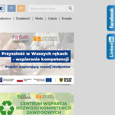
PL
EN
onkostwo
|
Działalność
|
Media
|
Galeria
|
Kontakt