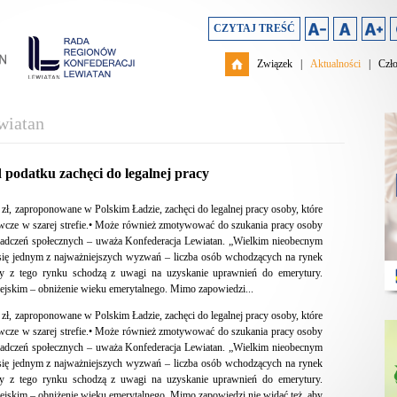
CZYTAJ TREŚĆ
Związek
|
Aktualności
|
Czł
wiatan
 podatku zachęci do legalnej pracy
 zł, zaproponowane w Polskim Ładzie, zachęci do legalnej pracy osoby, które
rywcze w szarej strefie.• Może również zmotywować do szukania pracy osoby
iadczeń społecznych – uważa Konfederacja Lewiatan. „Wielkim nieobecnym
e się jednym z najważniejszych wyzwań – liczba osób wchodzących na rynek
órzy z tego rynku schodzą z uwagi na uzyskanie uprawnień do emerytury.
jskim – obniżenie wieku emerytalnego. Mimo zapowiedzi...
 zł, zaproponowane w Polskim Ładzie, zachęci do legalnej pracy osoby, które
rywcze w szarej strefie.• Może również zmotywować do szukania pracy osoby
iadczeń społecznych – uważa Konfederacja Lewiatan. „Wielkim nieobecnym
e się jednym z najważniejszych wyzwań – liczba osób wchodzących na rynek
órzy z tego rynku schodzą z uwagi na uzyskanie uprawnień do emerytury.
jskim – obniżenie wieku emerytalnego. Mimo zapowiedzi nie widać też, aby