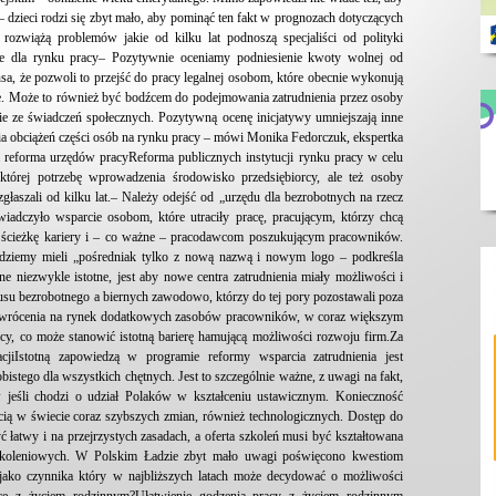
 dzieci rodzi się zbyt mało, aby pominąć ten fakt w prognozach dotyczących
rozwiążą problemów jakie od kilku lat podnoszą specjaliści od polityki
e dla rynku pracy– Pozytywnie oceniamy podniesienie kwoty wolnej od
sa, że pozwoli to przejść do pracy legalnej osobom, które obecnie wykonują
fie. Może to również być bodźcem do podejmowania zatrudnienia przez osoby
e ze świadczeń społecznych. Pozytywną ocenę inicjatywy umniejszają inne
ia obciążeń części osób na rynku pracy – mówi Monika Fedorczuk, ekspertka
 reforma urzędów pracyReforma publicznych instytucji rynku pracy w celu
 której potrzebę wprowadzenia środowisko przedsiębiorcy, ale też osoby
głaszali od kilku lat.– Należy odejść od „urzędu dla bezrobotnych na rzecz
świadczyło wsparcie osobom, które utraciły pracę, pracującym, którzy chcą
ą ścieżkę kariery i – co ważne – pracodawcom poszukującym pracowników.
 będziemy mieli „pośredniak tylko z nową nazwą i nowym logo – podkreśla
e niezwykle istotne, jest aby nowe centra zatrudnienia miały możliwości i
tusu bezrobotnego a biernych zawodowo, którzy do tej pory pozostawali poza
zywrócenia na rynek dodatkowych zasobów pracowników, w coraz większym
acy, co może stanowić istotną barierę hamującą możliwości rozwoju firm.Za
jiIstotną zapowiedzą w programie reformy wsparcia zatrudnienia jest
stego dla wszystkich chętnych. Jest to szczególnie ważne, z uwagi na fakt,
w jeśli chodzi o udział Polaków w kształceniu ustawicznym. Konieczność
ścią w świecie coraz szybszych zmian, również technologicznych. Dostęp do
łatwy i na przejrzystych zasadach, a oferta szkoleń musi być kształtowana
 szkoleniowych. W Polskim Ładzie zbyt mało uwagi poświęcono kwestiom
, jako czynnika który w najbliższych latach może decydować o możliwości