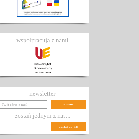
współpracują z nami
newsletter
zostań jednym z nas...