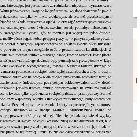
acę z życiem rodzinnym?Ułatwienie godzenia pracy z życiem rodzinnym
anem. Interesujące jest promowanie zatrudnienia w niepełnym wymiarze czasu
. Warto jednak więcej uwagi poświęcić temu jak wygląda dostępność i jakość
ad dzieckiem, nie tylko w wieku żłobkowym, ale również przedszkolnym i
iadów w szkole, zapewnienia opieki i oferty zajęć wspierających rodziców
ns edukacyjnych przez świetlice szkolne, zostały pominięte milczeniem. A
o, szczególnie w sytuacji, gdy w rodzinie jest więcej niż jedno dziecko,
icza możliwości z reguły kobiet podjęcia pracy np. w pełnym wymiarze godzin.
 na powrót z emigracji, zaproponowana w Polskim Ładzie, budzi mieszane
a do powrotu do kraju, szczególnie osób o poszukiwanych kwalifikacjach. Z
ione jako niesprawiedliwe – dlaczego osoba, która w ostatnich latach płaciła
na niż pracownik którego dochody były pomniejszane przez płacone w kraju
nienia (wysokość wynagrodzenia), rozwoju, wsparcia rodziny skłaniają do
zamiarem podniesienia obciążeń osób lepiej zarabiających, a więc w dużym
nkretów o kontrakcie na pracę– Mało miejsca poświęcono omówieniu temu, co
niczenie „umów śmieciowych, poza pełnym oskładkowaniem umów zleceń.
opuszczalne prawem umowy, brakuje doprecyzowania na czym ma polegać
zie to kwestia tylko wyrównania obciążeń publiczno–prawnych czy również
odstawy współpracy wynika z inicjatywy zatrudnianego, podyktowany jest
dzona. Przy dzisiejszym tempie zmian i specyfice poszczególnych sektorów,
ednego mianownika – dodaje Monika Fedorczuk.Praca zdalna do
osnącą powszechność pracy zdalnej. Niemniej jednak zapowiedzi wypłaty
dalnych, służących pokryciu kosztów, zdają się nie dostrzegać faktu, iż to
asady stosowania pracy zdalnej mogą się różnić w zależności od jej charakteru
nie pracy w tej formie) i musi to znaleźć odzwierciedlenie w przyszłych