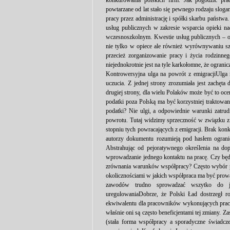
konkurowania polskich firm. Jak pogodzić pr
powtarzane od lat stało się pewnego rodzaju slog
pracy przez administrację i spółki skarbu państwa
usług publicznych w zakresie wsparcia opieki n
wczesnoszkolnym. Kwestie usług publicznych – ob
nie tylko w opiece ale również wyrównywaniu sza
przecież zorganizowanie pracy i życia rodzinneg
niejednokrotnie jest na tyle karkołomne, że ogran
Kontrowersyjna ulga na powrót z emigracjiUlga
uczucia. Z jednej strony zrozumiała jest zachęt
drugiej strony, dla wielu Polaków może być to ocen
podatki poza Polską ma być korzystniej traktowa
podatki? Nie ulgi, a odpowiednie warunki zatrud
powrotu. Tutaj widzimy sprzeczność w związku z 
stopniu tych powracających z emigracji. Brak ko
autorzy dokumentu rozumieją pod hasłem ogra
Abstrahując od pejoratywnego określenia na d
wprowadzanie jednego kontaktu na pracę. Czy będ
zrównania warunków współpracy? Często wybór p
okolicznościami w jakich współpraca ma być prowa
zawodów trudno sprowadzać wszytko do j
uregulowaniaDobrze, że Polski Ład dostrzegł r
ekwiwalentu dla pracowników wykonujących pracę z
właśnie oni są często beneficjentami tej zmiany. Z
(stała forma współpracy a sporadyczne świadcze