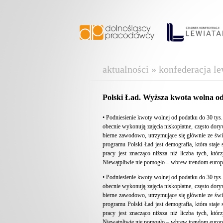
aktualności » konfederacja le
Polski Ład. Wyższa kwota wolna od
• Podniesienie kwoty wolnej od podatku do 30 tys.
obecnie wykonują zajęcia niskopłatne, często do
bierne zawodowo, utrzymujące się głównie ze św
programu Polski Ład jest demografia, która staj
pracy jest znacząco niższa niż liczba tych, kt
Niewątpliwie nie pomogło – wbrew trendom europe
• Podniesienie kwoty wolnej od podatku do 30 tys.
obecnie wykonują zajęcia niskopłatne, często do
bierne zawodowo, utrzymujące się głównie ze św
programu Polski Ład jest demografia, która staj
pracy jest znacząco niższa niż liczba tych, kt
Niewątpliwie nie pomogło – wbrew trendom europe