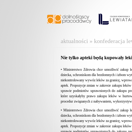
aktualności » konfederacja le
Nie tylko apteki będą kupowały le
• Ministerstwo Zdrowia chce umożliwić zakup 
dziecka, schroniskom dla bezdomnych i izbom wyt
niekontrolowany wywóz leków za granicę, wprowad
aptek. Propozycje zmian w zakresie zakupu leków
sprawie podmiotów uprawnionych do zakupu pro
które uzyskałyby prawo zakupu leków w hurtown
procedur związanych z nabywaniem, wykorzystywa
• Ministerstwo Zdrowia chce umożliwić zakup 
dziecka, schroniskom dla bezdomnych i izbom wyt
niekontrolowany wywóz leków za granicę, wprowad
aptek. Propozycje zmian w zakresie zakupu leków
sprawie podmiotów uprawnionych do zakupu pro