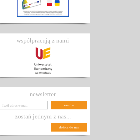
współpracują z nami
newsletter
zostań jednym z nas...