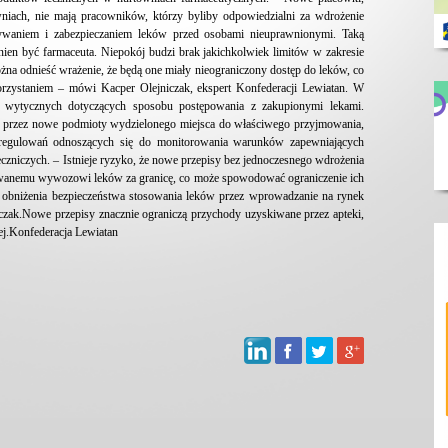
iach, nie mają pracowników, którzy byliby odpowiedzialni za wdrożenie
ywaniem i zabezpieczaniem leków przed osobami nieuprawnionymi. Taką
en być farmaceuta. Niepokój budzi brak jakichkolwiek limitów w zakresie
żna odnieść wrażenie, że będą one miały nieograniczony dostęp do leków, co
rzystaniem – mówi Kacper Olejniczak, ekspert Konfederacji Lewiatan. W
h wytycznych dotyczących sposobu postępowania z zakupionymi lekami.
em przez nowe podmioty wydzielonego miejsca do właściwego przyjmowania,
regulowań odnoszących się do monitorowania warunków zapewniających
czniczych. – Istnieje ryzyko, że nowe przepisy bez jednoczesnego wdrożenia
owanemu wywozowi leków za granicę, co może spowodować ograniczenie ich
 obniżenia bezpieczeństwa stosowania leków przez wprowadzanie na rynek
zak.Nowe przepisy znacznie ograniczą przychody uzyskiwane przez apteki,
nej.Konfederacja Lewiatan