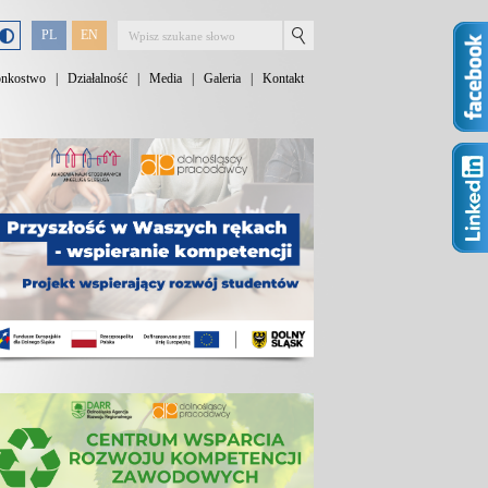
PL
EN
onkostwo
|
Działalność
|
Media
|
Galeria
|
Kontakt