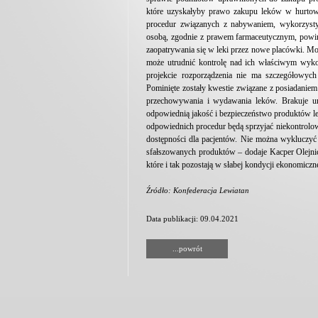
które uzyskałyby prawo zakupu leków w hurtown
procedur związanych z nabywaniem, wykorzyst
osobą, zgodnie z prawem farmaceutycznym, powini
zaopatrywania się w leki przez nowe placówki. Mo
może utrudnić kontrolę nad ich właściwym wyko
projekcie rozporządzenia nie ma szczegółowyc
Pominięte zostały kwestie związane z posiadani
przechowywania i wydawania leków. Brakuje u
odpowiednią jakość i bezpieczeństwo produktów le
odpowiednich procedur będą sprzyjać niekontrol
dostępności dla pacjentów. Nie można wykluczyć
sfałszowanych produktów – dodaje Kacper Olejnic
które i tak pozostają w słabej kondycji ekonomicz
Źródło: Konfederacja Lewiatan
Data publikacji: 09.04.2021
...powrót