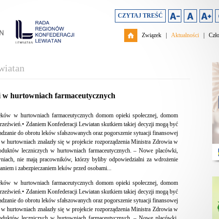
CZYTAJ TREŚĆ
Związek
|
Aktualności
|
Czł
wiatan
ki w hurtowniach farmaceutycznych
leków w hurtowniach farmaceutycznych domom opieki społecznej, domom
rzeźwień.• Zdaniem Konfederacji Lewiatan skutkiem takiej decyzji mogą być
zanie do obrotu leków sfałszowanych oraz pogorszenie sytuacji finansowej
 w hurtowniach znalazły się w projekcie rozporządzenia Ministra Zdrowia w
duktów leczniczych w hurtowniach farmaceutycznych. – Nowe placówki,
iach, nie mają pracowników, którzy byliby odpowiedzialni za wdrożenie
niem i zabezpieczaniem leków przed osobami...
leków w hurtowniach farmaceutycznych domom opieki społecznej, domom
rzeźwień.• Zdaniem Konfederacji Lewiatan skutkiem takiej decyzji mogą być
zanie do obrotu leków sfałszowanych oraz pogorszenie sytuacji finansowej
 w hurtowniach znalazły się w projekcie rozporządzenia Ministra Zdrowia w
duktów leczniczych w hurtowniach farmaceutycznych. – Nowe placówki,