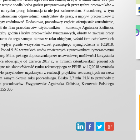
empie spadła liczba godzin przepracowanych przez tychże pracowników –
na rynku pracy, informacja ta nie jest zaskoczeniem. Pracodawcy, w tym
 znalezieniem odpowiednich kandydatów do pracy, a napływ pracowników z
ficyty zredukować. Dodatkowo, pracodawcy częściej oferują stałe zatrudnienie,
ji do firm pracodawców użytkowników – komentuje Agnieszka Zielińska,
by godzin i liczby pracowników tymczasowych, obroty w zakresie pracy
niu do tego samego okresu w roku ubiegłym, wśród firm członkowskich
 wpływ przede wszystkim wzrost przeciętnego wynagrodzenia w 1Q2018,
%. Ponad 91% wszystkich umów zawieranych z pracownikami tymczasowymi
cę. Mimo pełnego dopuszczenia przez ustawodawcę możliwości korzystania
ra obowiązuje od czerwca 2017 r., w firmach członkowskich procent ich
acyjne nie słabnieWartość rynku rekrutacyjnego w PFHR w 1Q2018 wyniosła
o przychodów uzyskanych z realizacji projektów rekrutacyjnych na rzecz
m samym okresie roku poprzedniego. Blisko 3,7 mln PLN to przychody z
h pracodawców. Przygotowała: Agnieszka Zielińska, Kierownik Polskiego
 355 335