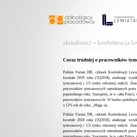
aktualności » konfederacja le
Coraz trudniej o pracowników ty
Polskie Forum HR, członek Konfederacji Lewia
kwartale 2018 roku (1Q2018), analizując wynik
tymczasowej i 1/3 rynku rekrutacji stałych. Z
pracowników tymczasowych zatrudnianych przez
poprzedniego roku. Szacujemy, że w całej Polsce,
pracowników tymczasowych. W bardzo podobnym t
o 12% rok do roku. „Mając na...
Polskie Forum HR, członek Konfederacji Lewia
kwartale 2018 roku (1Q2018), analizując wynik
tymczasowej i 1/3 rynku rekrutacji stałych. Z
pracowników tymczasowych zatrudnianych przez
poprzedniego roku. Szacujemy, że w całej Polsce,