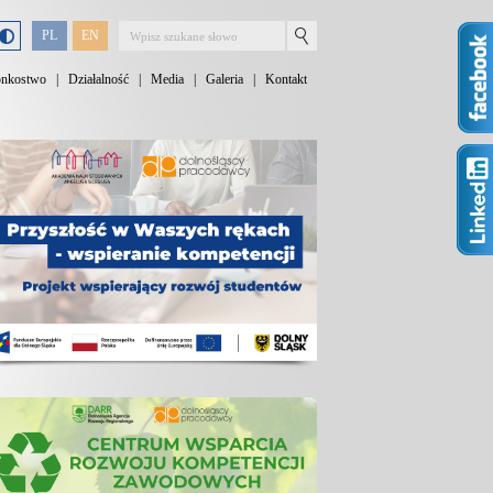
PL
EN
onkostwo
|
Działalność
|
Media
|
Galeria
|
Kontakt