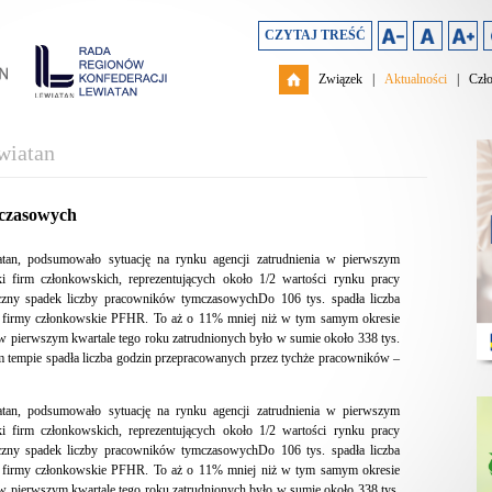
CZYTAJ TREŚĆ
Związek
|
Aktualności
|
Czł
wiatan
mczasowych
tan, podsumowało sytuację na rynku agencji zatrudnienia w pierwszym
i firm członkowskich, reprezentujących około 1/2 wartości rynku pracy
naczny spadek liczby pracowników tymczasowychDo 106 tys. spadła liczba
 firmy członkowskie PFHR. To aż o 11% mniej niż w tym samym okresie
 w pierwszym kwartale tego roku zatrudnionych było w sumie około 338 tys.
empie spadła liczba godzin przepracowanych przez tychże pracowników –
tan, podsumowało sytuację na rynku agencji zatrudnienia w pierwszym
i firm członkowskich, reprezentujących około 1/2 wartości rynku pracy
naczny spadek liczby pracowników tymczasowychDo 106 tys. spadła liczba
 firmy członkowskie PFHR. To aż o 11% mniej niż w tym samym okresie
 w pierwszym kwartale tego roku zatrudnionych było w sumie około 338 tys.