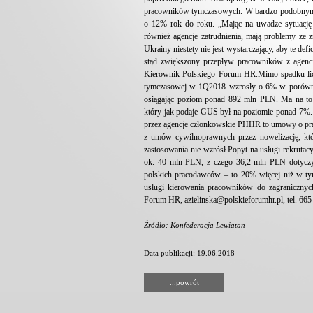
pracowników tymczasowych. W bardzo podobnym t
o 12% rok do roku. „Mając na uwadze sytuację 
również agencje zatrudnienia, mają problemy ze
Ukrainy niestety nie jest wystarczający, aby te de
stąd zwiększony przepływ pracowników z agenc
Kierownik Polskiego Forum HR.Mimo spadku licz
tymczasowej w 1Q2018 wzrosły o 6% w porówna
osiągając poziom ponad 892 mln PLN. Ma na to
który jak podaje GUS był na poziomie ponad 7
przez agencje członkowskie PHHR to umowy o pra
z umów cywilnoprawnych przez nowelizację, któ
zastosowania nie wzrósł.Popyt na usługi rekrut
ok. 40 mln PLN, z czego 36,2 mln PLN dotyczył
polskich pracodawców – to 20% więcej niż w ty
usługi kierowania pracowników do zagranicznyc
Forum HR, azielinska@polskieforumhr.pl, tel. 665
Źródło: Konfederacja Lewiatan
Data publikacji: 19.06.2018
...powrót