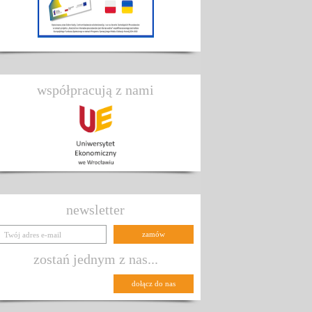
współpracują z nami
newsletter
zostań jednym z nas...