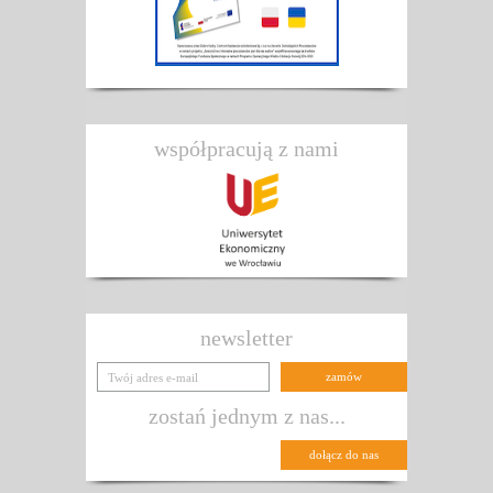
współpracują z nami
newsletter
zostań jednym z nas...