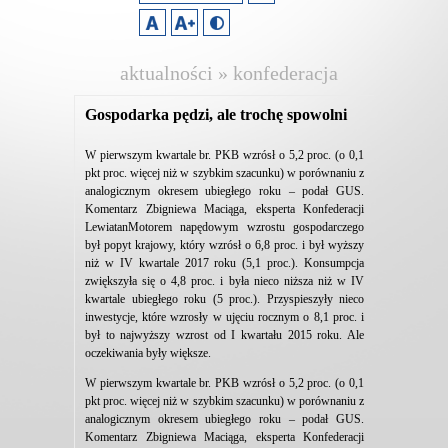
aktualności » konfederacja
lewiatan
Gospodarka pędzi, ale trochę spowolni
W pierwszym kwartale br. PKB wzrósł o 5,2 proc. (o 0,1
pkt proc. więcej niż w szybkim szacunku) w porównaniu z
analogicznym okresem ubiegłego roku – podał GUS.
Komentarz Zbigniewa Maciąga, eksperta Konfederacji
LewiatanMotorem napędowym wzrostu gospodarczego
był popyt krajowy, który wzrósł o 6,8 proc. i był wyższy
niż w IV kwartale 2017 roku (5,1 proc.). Konsumpcja
zwiększyła się o 4,8 proc. i była nieco niższa niż w IV
kwartale ubiegłego roku (5 proc.). Przyspieszyły nieco
inwestycje, które wzrosły w ujęciu rocznym o 8,1 proc. i
był to najwyższy wzrost od I kwartału 2015 roku. Ale
oczekiwania były większe.
W pierwszym kwartale br. PKB wzrósł o 5,2 proc. (o 0,1
pkt proc. więcej niż w szybkim szacunku) w porównaniu z
analogicznym okresem ubiegłego roku – podał GUS.
Komentarz Zbigniewa Maciąga, eksperta Konfederacji