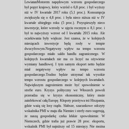
LewiatanMotorem napędowym wzrostu gospodarczego
był popyt krajowy, który wzrósł o 6,8 proc. i był wyższy
niż w IV kwartale 2017 roku (5,1 proc.). Konsumpcja
zwiększyła się o 4,8 proc. i była nieco niższa niż w IV
kwartale ubiegłego roku (5 proc.). Przyspieszyły nieco
inwestycje, które wzrosły w ujęciu rocznym o 8,1 proc. i
był to najwyższy wzrost od I kwartału 2015 roku. Ale
oczekiwania były większe. Jest szansa, że w kolejnych
miesiącach inwestycje będą rosły w tempie
dwucyfrowym.Negatywny wpływ na tempo wzrostu
gospodarczego miało saldo handlu zagranicznego. W
kolejnych kwartałach nie ma co liczyć na ożywienie
wymiany handlowej. I tym samym eksport netto będzie
miał negatywny wpływ na tempo wzrostu
gospodarczego.Trudno będzie utrzymać tak wysokie
tempo wzrostu gospodarczego w kolejnych kwartałach.
Największym zagrożeniem może być spowolnienie w
strefie euro. Kryzys polityczny we Włoszech powoli
przeradza się w kryzys ekonomiczny, który może
zainfekować całą Europę. Kłopoty przeżywa też Hiszpania,
gdzie ważą się losy rządu. Słabsze, szacunkowe odczyty
wskaźnika PMI w maju dla Niemiec i strefy euro sugerują,
że naszą gospodarkę czeka lekkie spowolnienie. W
Niemczech, gdzie trafia już prawie 28 proc. eksportu,
wskaźnik PMI był najniższy od 15 miesięcy. Nie można