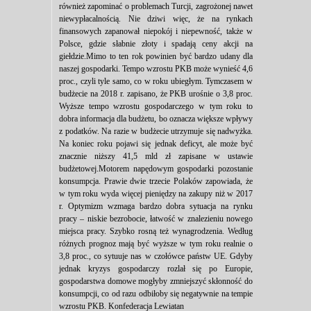
również zapominać o problemach Turcji, zagrożonej nawet
niewypłacalnością. Nie dziwi więc, że na rynkach
finansowych zapanował niepokój i niepewność, także w
Polsce, gdzie słabnie złoty i spadają ceny akcji na
giełdzie.Mimo to ten rok powinien być bardzo udany dla
naszej gospodarki. Tempo wzrostu PKB może wynieść 4,6
proc., czyli tyle samo, co w roku ubiegłym. Tymczasem w
budżecie na 2018 r. zapisano, że PKB urośnie o 3,8 proc.
Wyższe tempo wzrostu gospodarczego w tym roku to
dobra informacja dla budżetu, bo oznacza większe wpływy
z podatków. Na razie w budżecie utrzymuje się nadwyżka.
Na koniec roku pojawi się jednak deficyt, ale może być
znacznie niższy 41,5 mld zł zapisane w ustawie
budżetowej.Motorem napędowym gospodarki pozostanie
konsumpcja. Prawie dwie trzecie Polaków zapowiada, że
w tym roku wyda więcej pieniędzy na zakupy niż w 2017
r. Optymizm wzmaga bardzo dobra sytuacja na rynku
pracy – niskie bezrobocie, łatwość w znalezieniu nowego
miejsca pracy. Szybko rosną też wynagrodzenia. Według
różnych prognoz mają być wyższe w tym roku realnie o
3,8 proc., co sytuuje nas w czołówce państw UE. Gdyby
jednak kryzys gospodarczy rozlał się po Europie,
gospodarstwa domowe mogłyby zmniejszyć skłonność do
konsumpcji, co od razu odbiłoby się negatywnie na tempie
wzrostu PKB. Konfederacja Lewiatan