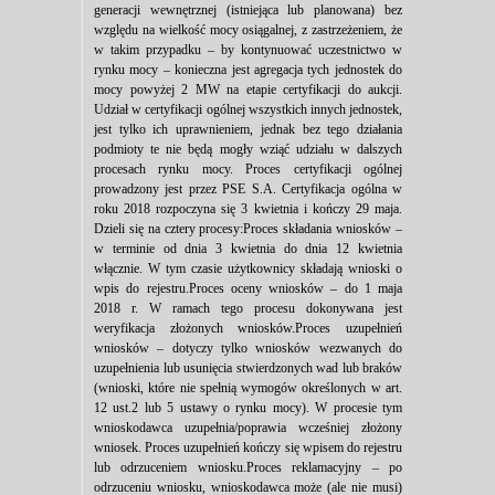
generacji wewnętrznej (istniejąca lub planowana) bez
względu na wielkość mocy osiągalnej, z zastrzeżeniem, że
w takim przypadku – by kontynuować uczestnictwo w
rynku mocy – konieczna jest agregacja tych jednostek do
mocy powyżej 2 MW na etapie certyfikacji do aukcji.
Udział w certyfikacji ogólnej wszystkich innych jednostek,
jest tylko ich uprawnieniem, jednak bez tego działania
podmioty te nie będą mogły wziąć udziału w dalszych
procesach rynku mocy. Proces certyfikacji ogólnej
prowadzony jest przez PSE S.A. Certyfikacja ogólna w
roku 2018 rozpoczyna się 3 kwietnia i kończy 29 maja.
Dzieli się na cztery procesy:Proces składania wniosków –
w terminie od dnia 3 kwietnia do dnia 12 kwietnia
włącznie. W tym czasie użytkownicy składają wnioski o
wpis do rejestru.Proces oceny wniosków – do 1 maja
2018 r. W ramach tego procesu dokonywana jest
weryfikacja złożonych wniosków.Proces uzupełnień
wniosków – dotyczy tylko wniosków wezwanych do
uzupełnienia lub usunięcia stwierdzonych wad lub braków
(wnioski, które nie spełnią wymogów określonych w art.
12 ust.2 lub 5 ustawy o rynku mocy). W procesie tym
wnioskodawca uzupełnia/poprawia wcześniej złożony
wniosek. Proces uzupełnień kończy się wpisem do rejestru
lub odrzuceniem wniosku.Proces reklamacyjny – po
odrzuceniu wniosku, wnioskodawca może (ale nie musi)