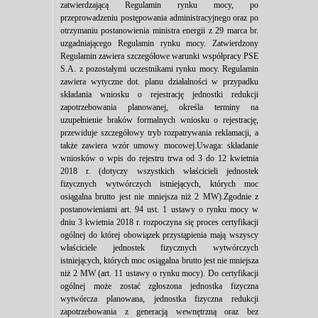
zatwierdzającą Regulamin rynku mocy, po
przeprowadzeniu postępowania administracyjnego oraz po
otrzymaniu postanowienia ministra energii z 29 marca br.
uzgadniającego Regulamin rynku mocy. Zatwierdzony
Regulamin zawiera szczegółowe warunki współpracy PSE
S.A. z pozostałymi uczestnikami rynku mocy. Regulamin
zawiera wytyczne dot. planu działalności w przypadku
składania wniosku o rejestrację jednostki redukcji
zapotrzebowania planowanej, określa terminy na
uzupełnienie braków formalnych wniosku o rejestrację,
przewiduje szczegółowy tryb rozpatrywania reklamacji, a
także zawiera wzór umowy mocowej.Uwaga: składanie
wniosków o wpis do rejestru trwa od 3 do 12 kwietnia
2018 r. (dotyczy wszystkich właścicieli jednostek
fizycznych wytwórczych istniejących, których moc
osiągalna brutto jest nie mniejsza niż 2 MW).Zgodnie z
postanowieniami art. 94 ust. 1 ustawy o rynku mocy w
dniu 3 kwietnia 2018 r. rozpoczyna się proces certyfikacji
ogólnej do której obowiązek przystąpienia mają wszyscy
właściciele jednostek fizycznych wytwórczych
istniejących, których moc osiągalna brutto jest nie mniejsza
niż 2 MW (art. 11 ustawy o rynku mocy). Do certyfikacji
ogólnej może zostać zgłoszona jednostka fizyczna
wytwórcza planowana, jednostka fizyczna redukcji
zapotrzebowania z generacją wewnętrzną oraz bez