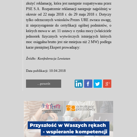
złożyć reklamację, która jest następnie rozpatrywana przez
PSE S.A. Rozpatrzenie reklamacji następuje najpóźniej w
okresie od 22 maja 2018 r. do 29 maja 2018 r. Dotyczy
tylko odrzuconych wniosków.Prezes URE zwraca uwagę,
iż nieprzystąpienie do certyfikacji ogólnej podmiotów, o
których mowa w art. 11 ustawy o rynku mocy (właściciele
jednostek fizycznych wytwórczych istniejących których
moc osiągalna brutto jest nie mniejsza niż 2 MW) podlega
karze pieniężnej.Ekspert prowadzący:
Źródło: Konfederacja Lewiatan
Data publikacji: 10.04.2018
...powrót