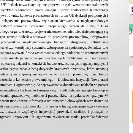
UE. Jednak nowa instytucja nie przyczyni się do wzmocnienia traktowych
yrektor departamentu pracy, dialogu i spraw społecznych Konfederacji
pływa również kontekst prowadzonych na forum UE dyskusji politycznych i
cych delegowania pracowników czy statusu kierowców w międzynarodowym
 podważa celowość powołania Europejskiego Urzędu ds. Pracy z kilku
nowego organu. Autorzy projektu niekonsekwentnie i nietrafnie posługują się
tego samego podejścia stosować do przepływu pracowników, delegowania
racowników międzynarodowego transportu drogowego, zatrudniania
owanej czy koordynacji systemów zabezpieczenia społecznego. Świadczy to o
a diagnoza wyzwań. Próba zastosowania jednego podejścia do zróżnicowanych
owa instytucja nie rozwiąże rzeczywistych problemów. – Przekroczenie
opierał się i działał w kontekście bardzo zróżnicowanych regulacji unijnych i
rdzo często zadania będą dotyczyły krajowych przepisów, które stanowią
miotem tylko krajowej inicjatywy. W ten sposób, pośrednio, urząd będzie
trzeżenia w kontekście prawa unijnego. – Dublowanie instytucji. Nowy urząd
 unijnych i ograniczy się do wprowadzania dodatkowej nakładki w postaci
rozporządzenia Parlamentu Europejskiego i Rady ustanawiającego Europejski
ewnieniu sprawiedliwej mobilności pracowników na rynku wewnętrznym. W
awcom uzyskiwanie informacji o ich prawach i obowiązkach oraz dostęp do
ędzy państwami członkowskimi w zakresie transgranicznego egzekwowania
 ułatwianie wspólnych inspekcji;c) prowadzić mediacje i pomagać w
organami krajowymi lub łagodzeniu zakłóceń na rynku pracy.Konfederacja