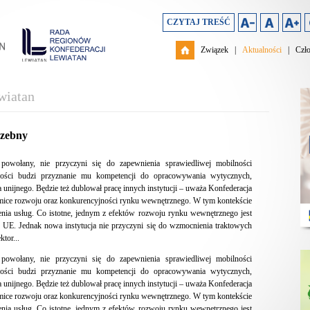
CZYTAJ TREŚĆ
Związek
|
Aktualności
|
Czł
wiatan
rzebny
powołany, nie przyczyni się do zapewnienia sprawiedliwej mobilności
ści budzi przyznanie mu kompetencji do opracowywania wytycznych,
a unijnego. Będzie też dublował pracę innych instytucji – uważa Konfederacja
mice rozwoju oraz konkurencyjności rynku wewnętrznego. W tym kontekście
nia usług. Co istotne, jednym z efektów rozwoju rynku wewnętrznego jest
UE. Jednak nowa instytucja nie przyczyni się do wzmocnienia traktowych
tor...
powołany, nie przyczyni się do zapewnienia sprawiedliwej mobilności
ści budzi przyznanie mu kompetencji do opracowywania wytycznych,
a unijnego. Będzie też dublował pracę innych instytucji – uważa Konfederacja
mice rozwoju oraz konkurencyjności rynku wewnętrznego. W tym kontekście
nia usług. Co istotne, jednym z efektów rozwoju rynku wewnętrznego jest