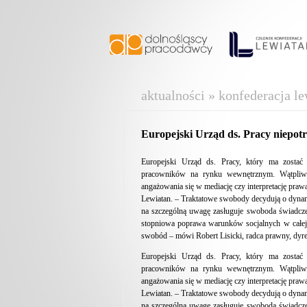
aktualności » konfederacja le
Europejski Urząd ds. Pracy niepot
Europejski Urząd ds. Pracy, który ma zostać 
pracowników na rynku wewnętrznym. Wątpliwo
angażowania się w mediację czy interpretację praw
Lewiatan. – Traktatowe swobody decydują o dyna
na szczególną uwagę zasługuje swoboda świadcze
stopniowa poprawa warunków socjalnych w całej 
swobód – mówi Robert Lisicki, radca prawny, dyrek
Europejski Urząd ds. Pracy, który ma zostać 
pracowników na rynku wewnętrznym. Wątpliwo
angażowania się w mediację czy interpretację praw
Lewiatan. – Traktatowe swobody decydują o dyna
na szczególną uwagę zasługuje swoboda świadcze