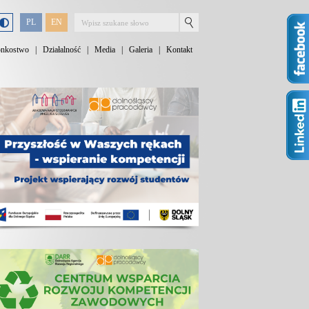
PL
EN
onkostwo
|
Działalność
|
Media
|
Galeria
|
Kontakt