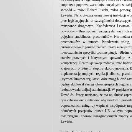
stopniowa poprawa warunków socjalnych w całej 
swobód – mówi Robert Lisicki, radca prawny, d
Lewiatan.Na krytyczną ocenę nowej instytucji w
prac legislacyjnych, w szczególności dotyczą
transporcie drogowym. Konfederacja Lewiatan
powodów:– Brak spójnej i przejrzystej wizji roli 
pojęciem „mobilności pracowników. Nie można 
pracowników w ramach świadczenia usług, p
cudzoziemców z państw trzecich, pracy nierejestr
niezrozumieniu specyfiki tych instytucji.– Błędn
stanów prawnych i faktycznych spowoduje, iż n
kompetencji. Realizując swoje zadania urząd będzie 
krajowych, o różnym stopniu skoordynowania. Ba
implementację unijnych regulacji albo są przed
„żyrował krajowe regulacje, które mogą budzić zas
będzie dublował szereg obowiązujących regulacji
rozbudowania unijnej administracji. W projekcie 
Urząd ds. Pracy napisano, że ma on służyć zap
tym celu ma on: a) ułatwiać obywatelom i pracod
odpowiednich usług; b) wspierać współpracę mi
odnośnych przepisów prawa UE, w tym poprzez
rozstrzyganiu sporów transgranicznych między 
Lewiatan