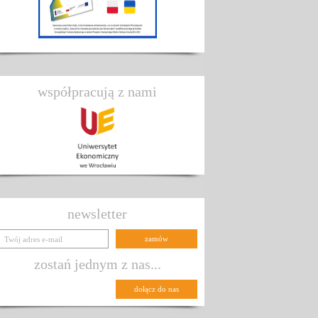
współpracują z nami
newsletter
zostań jednym z nas...