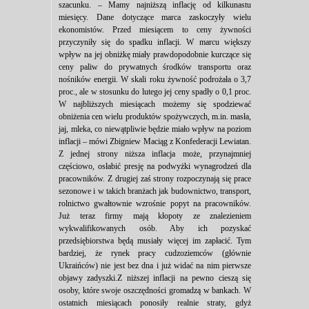
szacunku. – Mamy najniższą inflację od kilkunastu
miesięcy. Dane dotyczące marca zaskoczyły wielu
ekonomistów. Przed miesiącem to ceny żywności
przyczyniły się do spadku inflacji. W marcu większy
wpływ na jej obniżkę miały prawdopodobnie kurczące się
ceny paliw do prywatnych środków transportu oraz
nośników energii. W skali roku żywność podrożała o 3,7
proc., ale w stosunku do lutego jej ceny spadły o 0,1 proc.
W najbliższych miesiącach możemy się spodziewać
obniżenia cen wielu produktów spożywczych, m.in. masła,
jaj, mleka, co niewątpliwie będzie miało wpływ na poziom
inflacji – mówi Zbigniew Maciąg z Konfederacji Lewiatan.
Z jednej strony niższa inflacja może, przynajmniej
częściowo, osłabić presję na podwyżki wynagrodzeń dla
pracowników. Z drugiej zaś strony rozpoczynają się prace
sezonowe i w takich branżach jak budownictwo, transport,
rolnictwo gwałtownie wzrośnie popyt na pracowników.
Już teraz firmy mają kłopoty ze znalezieniem
wykwalifikowanych osób. Aby ich pozyskać
przedsiębiorstwa będą musiały więcej im zapłacić. Tym
bardziej, że rynek pracy cudzoziemców (głównie
Ukraińców) nie jest bez dna i już widać na nim pierwsze
objawy zadyszki.Z niższej inflacji na pewno cieszą się
osoby, które swoje oszczędności gromadzą w bankach. W
ostatnich miesiącach ponosiły realnie straty, gdyż