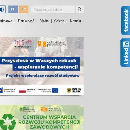
PL
EN
onkostwo
|
Działalność
|
Media
|
Galeria
|
Kontakt