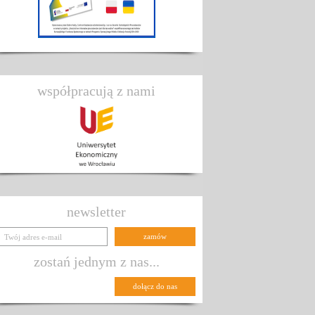
współpracują z nami
newsletter
zostań jednym z nas...