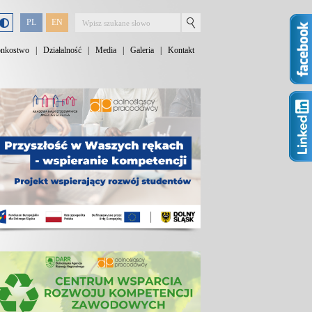
PL
EN
onkostwo
|
Działalność
|
Media
|
Galeria
|
Kontakt