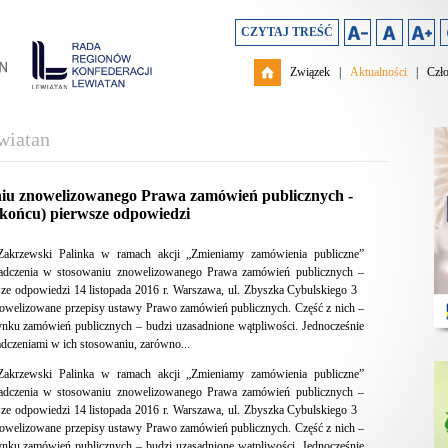
CZYTAJ TREŚĆ
Związek
|
Aktualności
|
Czł
wiatan
niu znowelizowanego Prawa zamówień publicznych -
 końcu) pierwsze odpowiedzi
 Zakrzewski Palinka w ramach akcji „Zmieniamy zamówienia publiczne”
wiadczenia w stosowaniu znowelizowanego Prawa zamówień publicznych –
sze odpowiedzi 14 listopada 2016 r. Warszawa, ul. Zbyszka Cybulskiego 3
nowelizowane przepisy ustawy Prawo zamówień publicznych. Część z nich –
ynku zamówień publicznych – budzi uzasadnione wątpliwości. Jednocześnie
czeniami w ich stosowaniu, zarówno...
 Zakrzewski Palinka w ramach akcji „Zmieniamy zamówienia publiczne”
wiadczenia w stosowaniu znowelizowanego Prawa zamówień publicznych –
sze odpowiedzi 14 listopada 2016 r. Warszawa, ul. Zbyszka Cybulskiego 3
nowelizowane przepisy ustawy Prawo zamówień publicznych. Część z nich –
ynku zamówień publicznych – budzi uzasadnione wątpliwości. Jednocześnie