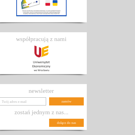
współpracują z nami
newsletter
zostań jednym z nas...