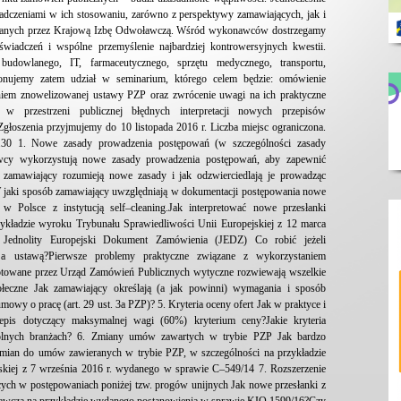
dczeniami w ich stosowaniu, zarówno z perspektywy zamawiających, jak i
ganych przez Krajową Izbę Odwoławczą. Wśród wykonawców dostrzegamy
iadczeń i wspólne przemyślenie najbardziej kontrowersyjnych kwestii.
dowlanego, IT, farmaceutycznego, sprzętu medycznego, transportu,
oponujemy zatem udział w seminarium, którego celem będzie: omówienie
iem znowelizowanej ustawy PZP oraz zwrócenie uwagi na ich praktyczne
ch w przestrzeni publicznej błędnych interpretacji nowych przepisów
łoszenia przyjmujemy do 10 listopada 2016 r. Liczba miejsc ograniczona.
0 1. Nowe zasady prowadzenia postępowań (w szczególności zasady
nawcy wykorzystują nowe zasady prowadzenia postępowań, aby zapewnić
zamawiający rozumieją nowe zasady i jak odzwierciedlają je prowadząc
 jaki sposób zamawiający uwzględniają w dokumentacji postępowania nowe
 w Polsce z instytucją self–cleaning.Jak interpretować nowe przesłanki
zykładzie wyroku Trybunału Sprawiedliwości Unii Europejskiej z 12 marca
ednolity Europejski Dokument Zamówienia (JEDZ) Co robić jeżeli
 a ustawą?Pierwsze problemy praktyczne związane z wykorzystaniem
otowane przez Urząd Zamówień Publicznych wytyczne rozwiewają wszelkie
łeczne Jak zamawiający określają (a jak powinni) wymagania i sposób
mowy o pracę (art. 29 ust. 3a PZP)? 5. Kryteria oceny ofert Jak w praktyce i
epis dotyczący maksymalnej wagi (60%) kryterium ceny?Jakie kryteria
ólnych branżach? 6. Zmiany umów zawartych w trybie PZP Jak bardzo
zmian do umów zawieranych w trybie PZP, w szczególności na przykładzie
skiej z 7 września 2016 r. wydanego w sprawie C–549/14 7. Rozszerzenie
ych w postępowaniach poniżej tzw. progów unijnych Jak nowe przesłanki z