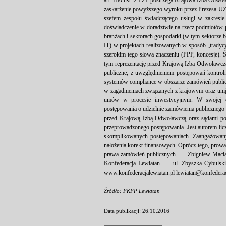
art. 180 ust. 2 PZP postrzega Krajowa Izba Odw
zaskarżenie powyższego wyroku przez Prezesa U
szefem zespołu świadczącego usługi w zakresie
doświadczenie w doradztwie na rzecz podmiotów 
branżach i sektorach gospodarki (w tym sektorze
IT) w projektach realizowanych w sposób „tradycy
szerokim tego słowa znaczeniu (PPP, koncesje). 
tym reprezentację przed Krajową Izbą Odwoławczą
publiczne, z uwzględnieniem postępowań kontrol
systemów compliance w obszarze zamówień public
w zagadnieniach związanych z krajowym oraz uni
umów w procesie inwestycyjnym. W swojej c
postępowania o udzielnie zamówienia publicznego
przed Krajową Izbą Odwoławczą oraz sądami pows
przeprowadzonego postępowania. Jest autorem lic
skomplikowanych postępowaniach. Zaangażowany 
nałożenia korekt finansowych. Oprócz tego, prow
prawa zamówień publicznych. Zbigniew Macią
Konfederacja Lewiatan ul. Zbyszka Cybulski
www.konfederacjalewiatan.pl lewiatan@konfederac
Źródło: PKPP Lewiatan
Data publikacji: 26.10.2016