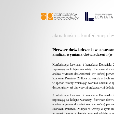
aktualności » konfederacja le
Pierwsze doświadczenia w stosowa
analiza, wymiana doświadczeń i (w
Konfederacja Lewiatan i kancelaria Domański
zapraszają na kolejne warsztaty: Pierwsze doś
analiza, wymiana doświadczeń i (w końcu) pierw
Szanowni Państwo, 28 lipca br. weszły w życie z
w sposób istotny zmieniając warunki udziału w r
dysponujemy już pierwszymi praktycznymi doświad
Konfederacja Lewiatan i kancelaria Domański
zapraszają na kolejne warsztaty: Pierwsze doś
analiza, wymiana doświadczeń i (w końcu) pierw
Szanowni Państwo, 28 lipca br. weszły w życie z
w sposób istotny zmieniając warunki udziału w r