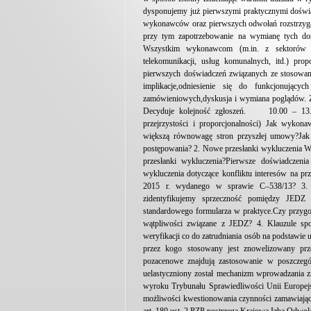
dysponujemy już pierwszymi praktycznymi doświa
wykonawców oraz pierwszych odwołań rozstrzy
przy tym zapotrzebowanie na wymianę tych dośw
Wszystkim wykonawcom (m.in. z sektorów bu
telekomunikacji, usług komunalnych, itd.) pr
pierwszych doświadczeń związanych ze stosowan
implikacje,odniesienie się do funkcjonujący
zamówieniowych,dyskusja i wymiana poglądów. Zg
Decyduje kolejność zgłoszeń. 10.00 – 13.3
przejrzystości i proporcjonalności) Jak wyko
większą równowagę stron przyszłej umowy?Jak 
postępowania? 2. Nowe przesłanki wykluczenia W
przesłanki wykluczenia?Pierwsze doświadczenia
wykluczenia dotyczące konfliktu interesów na pr
2015 r. wydanego w sprawie C–538/13? 3. J
zidentyfikujemy sprzeczność pomiędzy JEDZ
standardowego formularza w praktyce.Czy przyg
wątpliwości związane z JEDZ? 4. Klauzule spo
weryfikacji co do zatrudniania osób na podstawie u
przez kogo stosowany jest znowelizowany prz
pozacenowe znajdują zastosowanie w poszczeg
uelastyczniony został mechanizm wprowadzania 
wyroku Trybunału Sprawiedliwości Unii Europej
możliwości kwestionowania czynności zamawiając