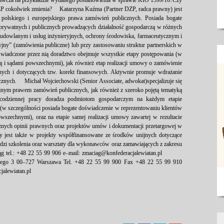
oławcza na przykładzie wydanego postanowienia w sprawie KIO 1599/16?Czy
ZP cokolwiek zmienia? Katarzyna Kuźma (Partner DZP, radca prawny) jest
 polskiego i europejskiego prawa zamówień publicznych. Posiada bogate
prywatnych i publicznych prowadzących działalność gospodarczą w różnych
 budowlanym i usług inżynieryjnych, ochrony środowiska, farmaceutycznym i
jny” (zamówienia publiczne) lub przy zastosowaniu struktur partnerskich w
Świadczone przez nią doradztwo obejmuje wszystkie etapy postępowania (w
 i sądami powszechnymi), jak również etap realizacji umowy o zamówienie
nych i dotyczących tzw. korekt finansowych. Aktywnie promuje wdrażanie
znych. Michał Wojciechowski (Senior Associate, adwokat)specjalizuje się
jnym prawem zamówień publicznych, jak również z szeroko pojętą tematyką
odziennej pracy doradza podmiotom gospodarczym na każdym etapie
 (w szczególności posiada bogate doświadczenie w reprezentowaniu klientów
zechnymi), oraz na etapie samej realizacji umowy zawartej w rezultacie
znych opinii prawnych oraz projektów umów i dokumentacji przetargowej w
jest także w projekty współfinansowane ze środków unijnych dotyczące
adzi szkolenia oraz warsztaty dla wykonawców oraz zamawiających z zakresu
g tel.: +48 22 55 99 906 e–mail: zmaciag@konfederacjalewiatan.pl
ego 3 00–727 Warszawa Tel. +48 22 55 99 900 Fax +48 22 55 99 910
jalewiatan.pl