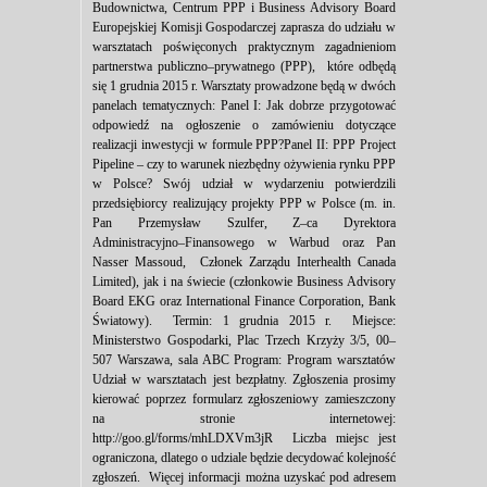
Budownictwa, Centrum PPP i Business Advisory Board
Europejskiej Komisji Gospodarczej zaprasza do udziału w
warsztatach poświęconych praktycznym zagadnieniom
partnerstwa publiczno–prywatnego (PPP), które odbędą
się 1 grudnia 2015 r. Warsztaty prowadzone będą w dwóch
panelach tematycznych: Panel I: Jak dobrze przygotować
odpowiedź na ogłoszenie o zamówieniu dotyczące
realizacji inwestycji w formule PPP?Panel II: PPP Project
Pipeline – czy to warunek niezbędny ożywienia rynku PPP
w Polsce? Swój udział w wydarzeniu potwierdzili
przedsiębiorcy realizujący projekty PPP w Polsce (m. in.
Pan Przemysław Szulfer, Z–ca Dyrektora
Administracyjno–Finansowego w Warbud oraz Pan
Nasser Massoud, Członek Zarządu Interhealth Canada
Limited), jak i na świecie (członkowie Business Advisory
Board EKG oraz International Finance Corporation, Bank
Światowy). Termin: 1 grudnia 2015 r. Miejsce:
Ministerstwo Gospodarki, Plac Trzech Krzyży 3/5, 00–
507 Warszawa, sala ABC Program: Program warsztatów
Udział w warsztatach jest bezpłatny. Zgłoszenia prosimy
kierować poprzez formularz zgłoszeniowy zamieszczony
na stronie internetowej:
http://goo.gl/forms/mhLDXVm3jR Liczba miejsc jest
ograniczona, dlatego o udziale będzie decydować kolejność
zgłoszeń. Więcej informacji można uzyskać pod adresem